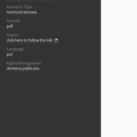
Resource Type:
norma branżowa
Format:
pdf
Source:
click here to follow the link
Language:
pol
Rights Management:
domena publiczna