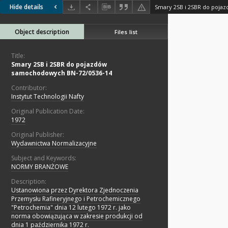
Hide details
Object description
Files list
Title:
Smary 2SB i 2SBR do pojazdów
samochodowych BN-72/0536-14
Contributor:
Instytut Technologii Nafty
Original Publication Date:
1972
Original Publisher:
Wydawnictwa Normalizacyjne
Subject and Keywords:
NORMY BRANŻOWE
Description:
Ustanowiona przez Dyrektora Zjednoczenia
Przemysłu Rafineryjnego i Petrochemicznego
"Petrochemia" dnia 12 lutego 1972 r. jako
norma obowiązująca w zakresie produkcji od
dnia 1 października 1972 r.