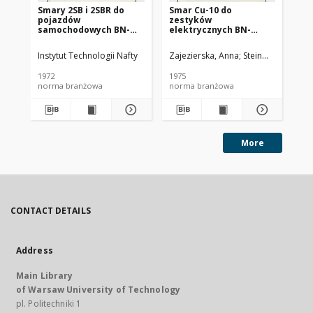
Smary 2SB i 2SBR do
Smar Cu-10 do
Ol
pojazdów
zestyków
SC
samochodowych BN-
elektrycznych BN-
72/0536-14
74/0536-25
Instytut Technologii Nafty
Zajezierska, Anna
Steinmec, Francis
Lud
1972
1975
197
norma branżowa
norma branżowa
no
More
CONTACT DETAILS
Address
Main Library
of Warsaw University of Technology
pl. Politechniki 1