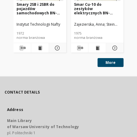
Smary 2SB i 2SBR do
Smar Cu-10 do
Ol
pojazdów
zestyków
SC
samochodowych BN-
elektrycznych BN-
72/0536-14
74/0536-25
Instytut Technologii Nafty
Zajezierska, Anna
Steinmec, Francis
Lud
1972
1975
197
norma branżowa
norma branżowa
no
More
CONTACT DETAILS
Address
Main Library
of Warsaw University of Technology
pl. Politechniki 1