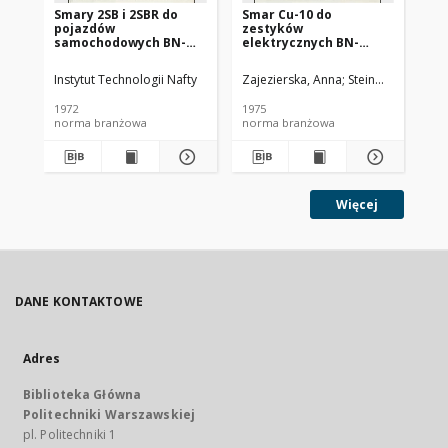
Smary 2SB i 2SBR do
Smar Cu-10 do
Ol
pojazdów
zestyków
SC
samochodowych BN-
elektrycznych BN-
72/0536-14
74/0536-25
Instytut Technologii Nafty
Zajezierska, Anna
Steinmec, Francis
Lud
1972
1975
197
norma branżowa
norma branżowa
no
Więcej
DANE KONTAKTOWE
Adres
Biblioteka Główna
Politechniki Warszawskiej
pl. Politechniki 1