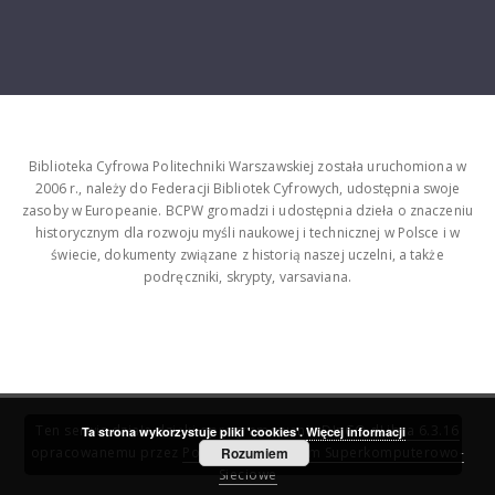
Biblioteka Cyfrowa Politechniki Warszawskiej została uruchomiona w
2006 r., należy do Federacji Bibliotek Cyfrowych, udostępnia swoje
zasoby w Europeanie. BCPW gromadzi i udostępnia dzieła o znaczeniu
historycznym dla rozwoju myśli naukowej i technicznej w Polsce i w
świecie, dokumenty związane z historią naszej uczelni, a także
podręczniki, skrypty, varsaviana.
Ten serwis działa dzięki oprogramowaniu
DInGO dLibra 6.3.16
Ta strona wykorzystuje pliki 'cookies'.
Więcej informacji
opracowanemu przez
Poznańskie Centrum Superkomputerowo-
Rozumiem
Sieciowe