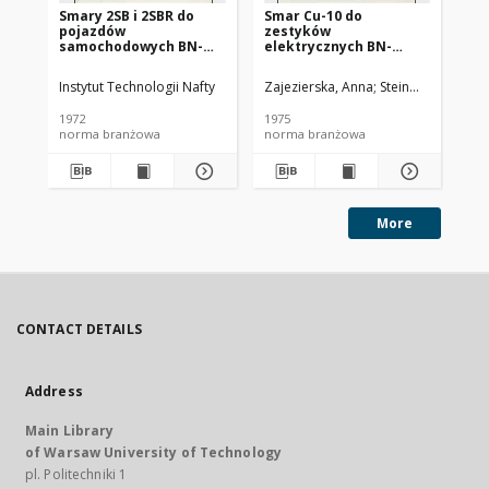
Smary 2SB i 2SBR do
Smar Cu-10 do
Ol
pojazdów
zestyków
SC
samochodowych BN-
elektrycznych BN-
72/0536-14
74/0536-25
Instytut Technologii Nafty
Zajezierska, Anna
Steinmec, Francis
Lud
1972
1975
197
norma branżowa
norma branżowa
no
More
CONTACT DETAILS
Address
Main Library
of Warsaw University of Technology
pl. Politechniki 1