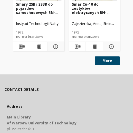
Smary 2SB i 2SBR do
Smar Cu-10 do
Ol
pojazdów
zestyków
SC
samochodowych BN-
elektrycznych BN-
72/0536-14
74/0536-25
Instytut Technologii Nafty
Zajezierska, Anna
Steinmec, Francis
Lud
1972
1975
197
norma branżowa
norma branżowa
no
More
CONTACT DETAILS
Address
Main Library
of Warsaw University of Technology
pl. Politechniki 1