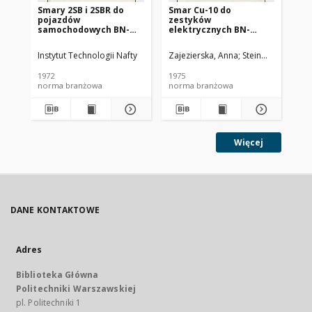
Smary 2SB i 2SBR do
Smar Cu-10 do
Ol
pojazdów
zestyków
SC
samochodowych BN-
elektrycznych BN-
72/0536-14
74/0536-25
Instytut Technologii Nafty
Zajezierska, Anna
Steinmec, Francis
Lud
1972
1975
197
norma branżowa
norma branżowa
no
Więcej
DANE KONTAKTOWE
Adres
Biblioteka Główna
Politechniki Warszawskiej
pl. Politechniki 1