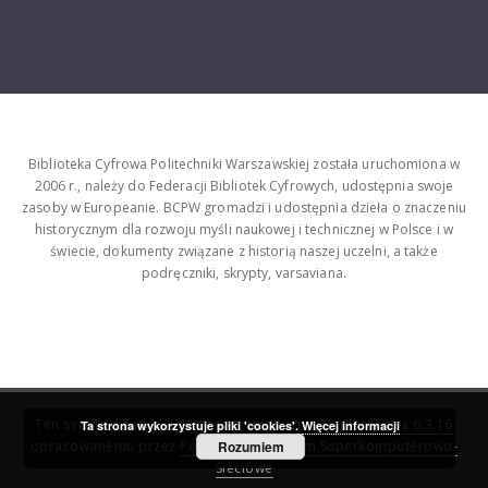
Biblioteka Cyfrowa Politechniki Warszawskiej została uruchomiona w
2006 r., należy do Federacji Bibliotek Cyfrowych, udostępnia swoje
zasoby w Europeanie. BCPW gromadzi i udostępnia dzieła o znaczeniu
historycznym dla rozwoju myśli naukowej i technicznej w Polsce i w
świecie, dokumenty związane z historią naszej uczelni, a także
podręczniki, skrypty, varsaviana.
Ten serwis działa dzięki oprogramowaniu
DInGO dLibra 6.3.16
Ta strona wykorzystuje pliki 'cookies'.
Więcej informacji
opracowanemu przez
Poznańskie Centrum Superkomputerowo-
Rozumiem
Sieciowe