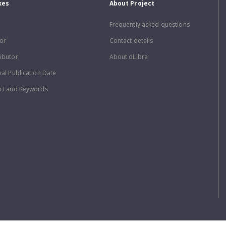
xes
About Project
Frequently asked questions
or
Contact details
ibutor
About dLibra
nal Publication Date
ct and Keywords