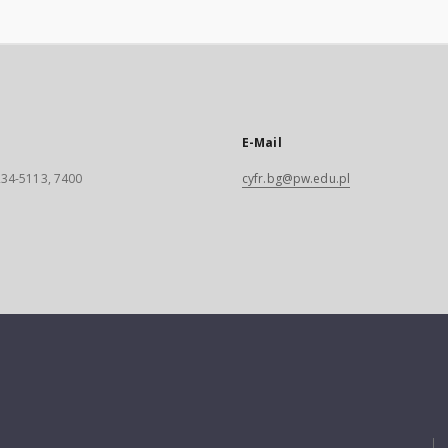
E-Mail
 234-5113, 7400
cyfr.bg@pw.edu.pl