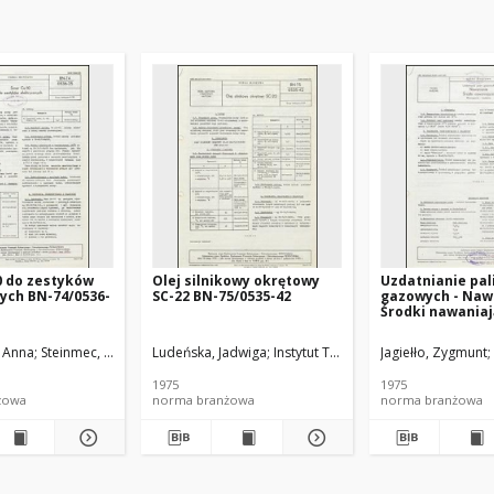
0 do zestyków
Olej silnikowy okrętowy
Uzdatnianie pal
ych BN-74/0536-
SC-22 BN-75/0535-42
gazowych - Naw
Środki nawaniaj
Wymagania i ba
74/0547-01 Arku
, Anna
Steinmec, Franciszek
Ludeńska, Jadwiga
Michalak, Jacek
Instytut Technologii Nafty
Gibińska, Wiesława
Jagiełło, Zygmunt
Instytut Techno
1975
1975
żowa
norma branżowa
norma branżowa