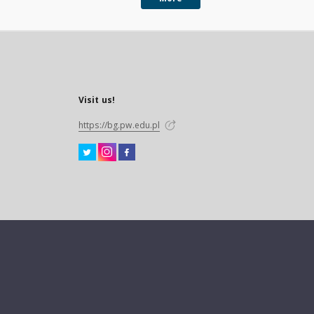
Visit us!
https://bg.pw.edu.pl