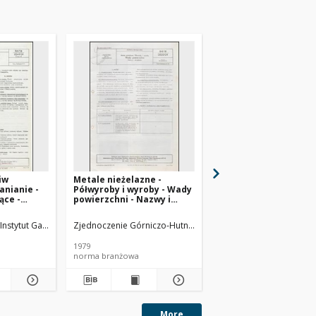
iw
Metale nieżelazne -
Badanie odporności o
anianie -
Półwyroby i wyroby - Wady
na utlenianie metodą
ące -
powierzchni - Nazwy i
BN-65/0535-15
dania BN-
określenia BN-78/0800-04
sz 02
logii Nafty
Instytut Gazownictwa
Zjednoczenie Górniczo-Hutnicze Metali Nieżelaznych METAL
Instytut Technologii Naf
1979
1965
norma branżowa
norma branżowa
More