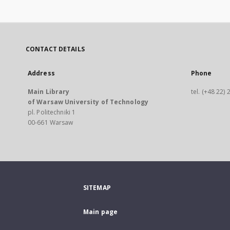
CONTACT DETAILS
Address
Phone
Main Library
tel. (+48 22)
of Warsaw University of Technology
pl. Politechniki 1
00-661 Warsaw
SITEMAP
Main page