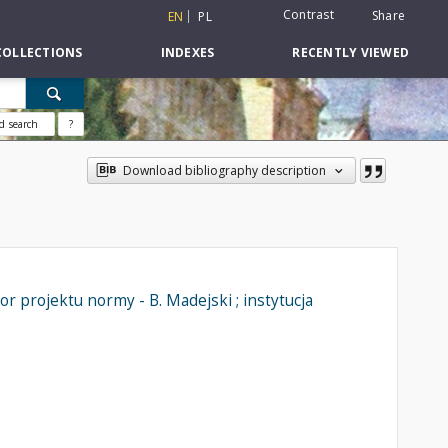
Contrast
Share
EN
PL
COLLECTIONS
INDEXES
RECENTLY VIEWED
d search
?
Download bibliography description
 projektu normy - B. Madejski ; instytucja