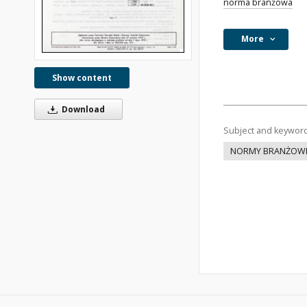
norma branżowa
More
Show content
Download
Subject and keywor
NORMY BRANŻOW