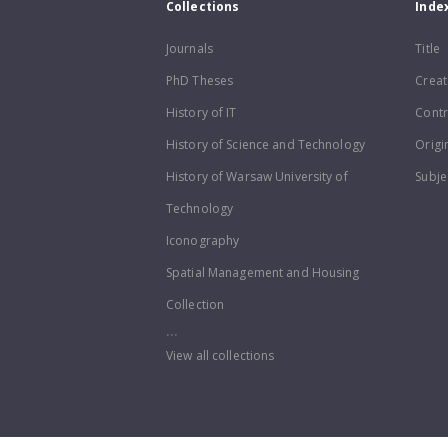
Collections
Inde
Journals
Title
PhD Theses
Creat
History of IT
Contr
History of Science and Technology
Origi
History of Warsaw University of
Subje
Technology
Iconography
Spatial Management and Housing
Collection
...
View all collections