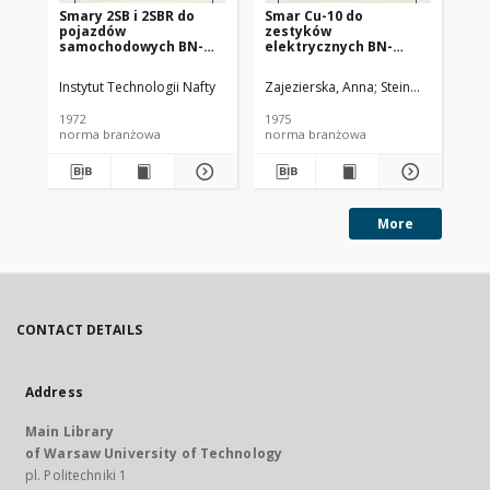
Smary 2SB i 2SBR do
Smar Cu-10 do
Ol
pojazdów
zestyków
SC
samochodowych BN-
elektrycznych BN-
72/0536-14
74/0536-25
Instytut Technologii Nafty
Zajezierska, Anna
Steinmec, Francis
Lud
1972
1975
197
norma branżowa
norma branżowa
no
More
CONTACT DETAILS
Address
Main Library
of Warsaw University of Technology
pl. Politechniki 1