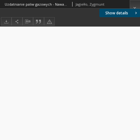
Uzdatnianie paliw gazowych - Nawanianie - Środki nawaniające - Wymagania i badania BN-74/0547-01 Arkusz 02
Jagiełło, Zygmunt
Show details