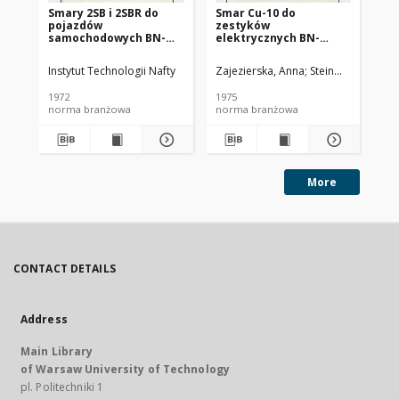
Smary 2SB i 2SBR do
Smar Cu-10 do
Ol
pojazdów
zestyków
SC
samochodowych BN-
elektrycznych BN-
72/0536-14
74/0536-25
Instytut Technologii Nafty
Zajezierska, Anna
Steinmec, Francis
Lud
1972
1975
197
norma branżowa
norma branżowa
no
More
CONTACT DETAILS
Address
Main Library
of Warsaw University of Technology
pl. Politechniki 1