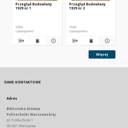
Przegląd Budowlany
Przegląd Budowlany
Pr
1929 nr 1
1929 nr 2
192
1929-
1929-
192
czasopismo
czasopismo
cz
Więcej
DANE KONTAKTOWE
Adres
Biblioteka Główna
Politechniki Warszawskiej
pl. Politechniki 1
00-661 Warszawa