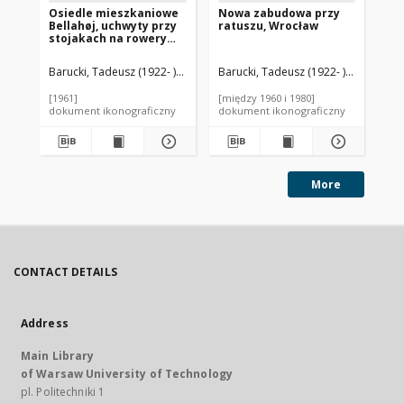
Osiedle mieszkaniowe
Nowa zabudowa przy
Śr
Bellahøj, uchwyty przy
ratuszu, Wrocław
sa
stojakach na rowery
prz
przy budynku pływalni,
Ni
Kopenhaga, Dania
wn
Barucki, Tadeusz (1922- ). Fotograf
Barucki, Tadeusz (1922- ). Fotograf
Bar
ko
św
[1961]
[między 1960 i 1980]
[19
wi
dokument ikonograficzny
dokument ikonograficzny
dok
Sz
More
CONTACT DETAILS
Address
Main Library
of Warsaw University of Technology
pl. Politechniki 1