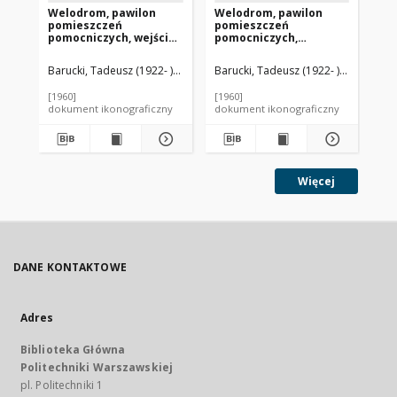
Welodrom, pawilon
Welodrom, pawilon
We
pomieszczeń
pomieszczeń
ze
pomocniczych, wejście,
pomocniczych,
op
Rzym, Włochy
fragment elewacji
ko
bocznej, Rzym, Włochy
Wł
Barucki, Tadeusz (1922- ). Fotograf
Barucki, Tadeusz (1922- ). Fotograf
Ligini, Cesare (1913-1988). Archite
Bar
[1960]
[1960]
[19
dokument ikonograficzny
dokument ikonograficzny
dok
Więcej
DANE KONTAKTOWE
Adres
Biblioteka Główna
Politechniki Warszawskiej
pl. Politechniki 1