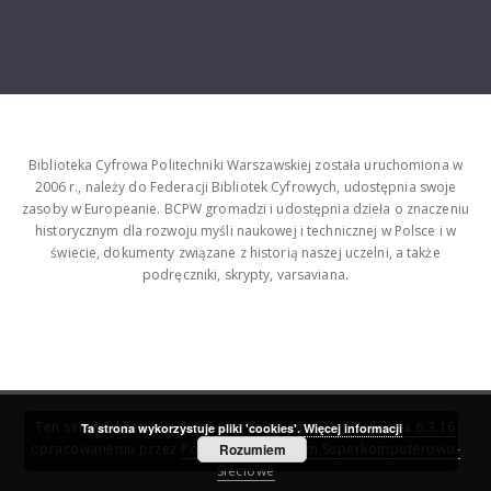
Biblioteka Cyfrowa Politechniki Warszawskiej została uruchomiona w
2006 r., należy do Federacji Bibliotek Cyfrowych, udostępnia swoje
zasoby w Europeanie. BCPW gromadzi i udostępnia dzieła o znaczeniu
historycznym dla rozwoju myśli naukowej i technicznej w Polsce i w
świecie, dokumenty związane z historią naszej uczelni, a także
podręczniki, skrypty, varsaviana.
Ten serwis działa dzięki oprogramowaniu
DInGO dLibra 6.3.16
Ta strona wykorzystuje pliki 'cookies'.
Więcej informacji
opracowanemu przez
Poznańskie Centrum Superkomputerowo-
Rozumiem
Sieciowe