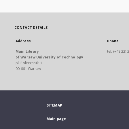
CONTACT DETAILS
Address
Phone
Main Library
tel. (+48 22)
of Warsaw University of Technology
pl. Politechniki 1
00-661 Warsaw
SITEMAP
Main page