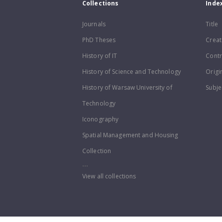
Collections
Inde
Journals
Title
PhD Theses
Creat
History of IT
Contr
History of Science and Technology
Origi
History of Warsaw University of
Subje
Technology
Iconography
Spatial Management and Housing
Collection
...
View all collections