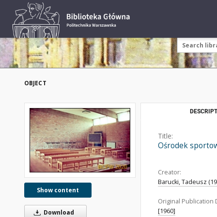
OBJECT
DESCRIPT
Title:
Ośrodek sportow
Creator:
Barucki, Tadeusz (192
Show content
Original Publication 
[1960]
Download