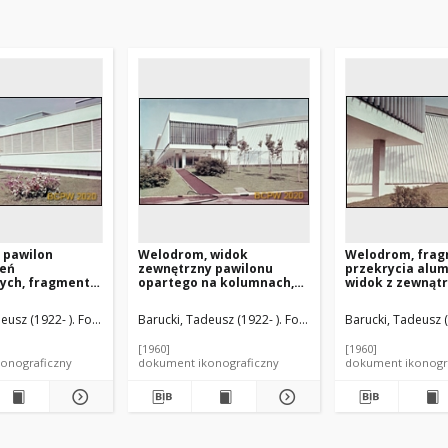
 pawilon
Welodrom, widok
Welodrom, fra
eń
zewnętrzny pawilonu
przekrycia alu
ych, fragment
opartego na kolumnach,
widok z zewnątr
ocznej, Rzym,
Rzym, Włochy
Włochy
e (1913-1988). Architekt
eusz (1922- ). Fotograf
Ortensi, Dagoberto (1902-1975). Architekt
Ligini, Cesare (1913-1988). Architekt
Barucki, Tadeusz (1922- ). Fotograf
Ortensi, Dagoberto
Ligini, Cesare (191
Barucki, Tadeusz (
Ricci, Silvano
[1960]
[1960]
onograficzny
dokument ikonograficzny
dokument ikonogr