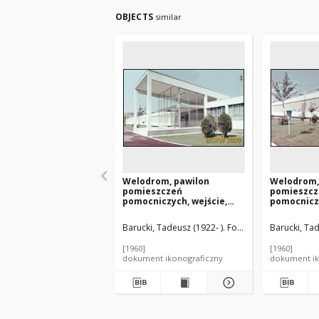
OBJECTS
similar
Welodrom, pawilon
Welodrom,
pomieszczeń
pomieszcz
pomocniczych, wejście,
pomocnicz
Rzym, Włochy
elewacji b
Włochy
Barucki, Tadeusz (1922- ). Fotograf
Ligini, Cesar
Barucki, Tad
[1960]
[1960]
dokument ikonograficzny
dokument ik