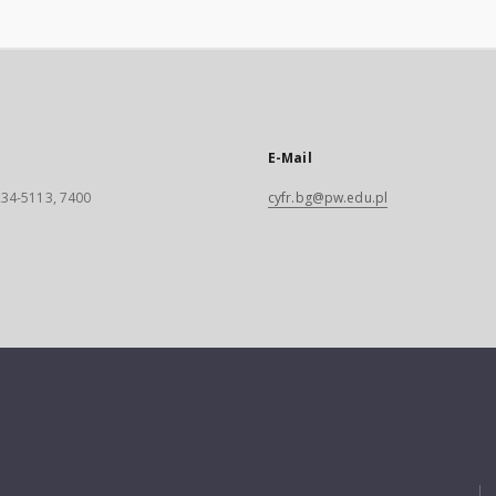
E-Mail
 234-5113, 7400
cyfr.bg@pw.edu.pl