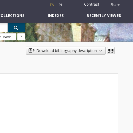
Contrast
Share
EN
PL
COLLECTIONS
INDEXES
RECENTLY VIEWED
d search
?
Download bibliography description