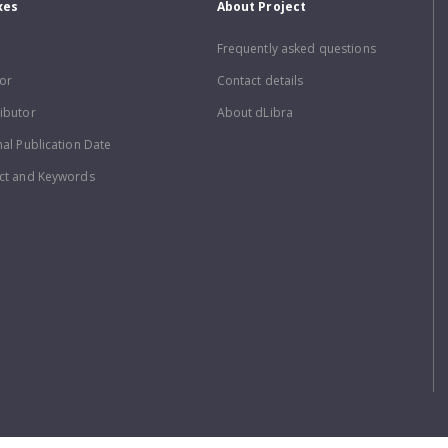
xes
About Project
Frequently asked questions
or
Contact details
ibutor
About dLibra
nal Publication Date
ct and Keywords