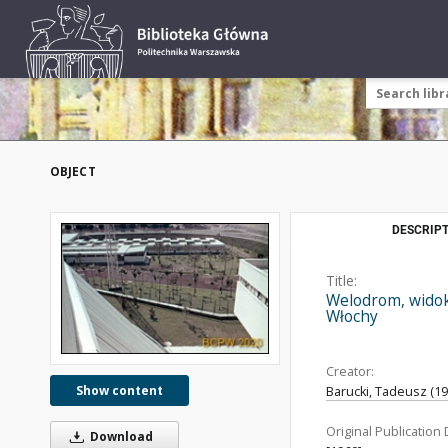
OBJECT
DESCRIPT
Title:
Welodrom, widok
Włochy
Creator:
Show content
Barucki, Tadeusz (192
Original Publication 
Download