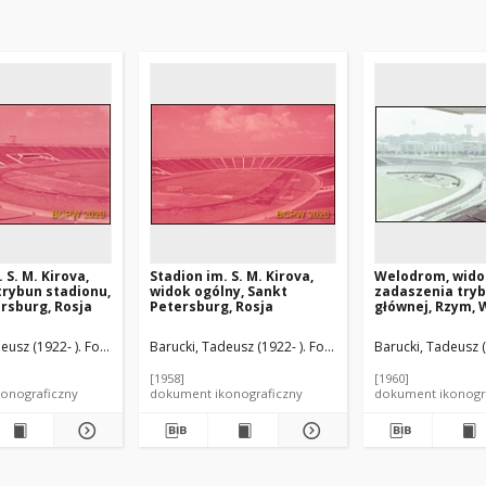
 S. M. Kirova,
Stadion im. S. M. Kirova,
Welodrom, wido
rybun stadionu,
widok ogólny, Sankt
zadaszenia try
rsburg, Rosja
Petersburg, Rosja
głównej, Rzym, 
leksandr Sergeevič (1884-1953). Architekt
eusz (1922- ). Fotograf
Nikolʹskij, Aleksandr Sergeevič (1884-1953). Architekt
Barucki, Tadeusz (1922- ). Fotograf
Kašin-Linde, Konstantin Ivanovič (1894-
Nikolʹskij, Aleksan
Barucki, Tadeusz (
Ka
[1958]
[1960]
onograficzny
dokument ikonograficzny
dokument ikonogr