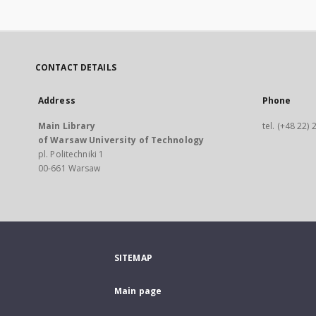
CONTACT DETAILS
Address
Phone
Main Library
tel. (+48 22)
of Warsaw University of Technology
pl. Politechniki 1
00-661 Warsaw
SITEMAP
Main page