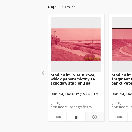
OBJECTS
similar
Stadion im. S. M. Kirova,
Stadion im.
widok panoramiczny ze
fragment t
schodów stadionu na
Sankt Pete
Zatokę Fińską, Sankt
Petersburg, Rosja
Barucki, Tadeusz (1922- ). Fotograf
Nikolʹskij, A
Barucki, Tad
[1958]
[1958]
dokument ikonograficzny
dokument ik