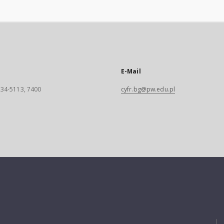
E-Mail
 234-5113, 7400
cyfr.bg@pw.edu.pl