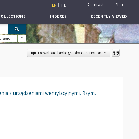
Contrast
Share
EN
PL
COLLECTIONS
INDEXES
RECENTLY VIEWED
d search
?
Download bibliography description
nia z urządzeniami wentylacyjnymi, Rzym,