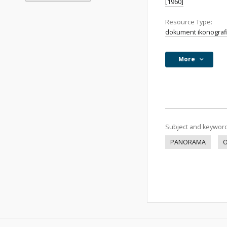
[1960]
Resource Type:
dokument ikonograf
More
Subject and keywor
PANORAMA
O