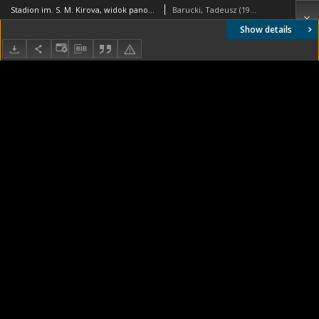
Stadion im. S. M. Kirova, widok panoramiczny ze schodów stadionu na Zatokę Fińską, Sankt Petersburg, Rosja
Barucki, Tadeusz (1922- ). Fotograf
Show details