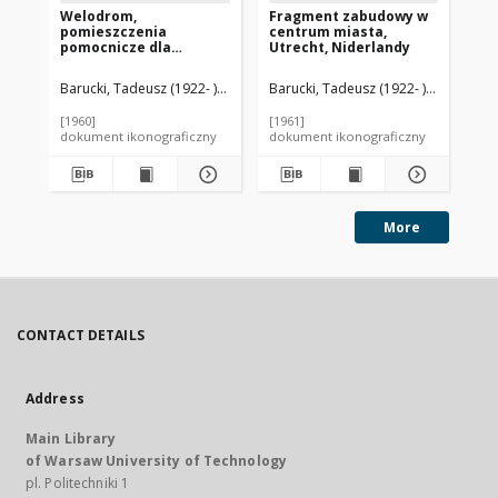
Welodrom,
Fragment zabudowy w
Bi
pomieszczenia
centrum miasta,
el
pomocnicze dla
Utrecht, Niderlandy
wid
przechowywania
Ko
rowerów, Rzym, Włochy
Barucki, Tadeusz (1922- ). Fotograf
Barucki, Tadeusz (1922- ). Fotograf
Ligini, Cesare (1913-1988). Archite
Bar
[1960]
[1961]
[ok
dokument ikonograficzny
dokument ikonograficzny
dok
More
CONTACT DETAILS
Address
Main Library
of Warsaw University of Technology
pl. Politechniki 1