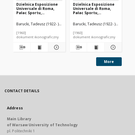
Dzielnica Esposizione
Dzielnica Esposizione
Ma
Universale di Roma,
Universale di Roma,
det
Pałac Sportu,
Pałac Sportu,
Rz
konstrukcja kuluarów,
konstrukcja kuluarów,
Rzym, Włochy
drzwi prowadzące na
Barucki, Tadeusz (1922- ). Fotograf
Barucki, Tadeusz (1922- ). Fotograf
Nervi, Pier Luigi (1891-1979). Archi
Bar
widownię, Rzym, Włochy
[1960]
[1960]
[19
dokument ikonograficzny
dokument ikonograficzny
dok
More
CONTACT DETAILS
Address
Main Library
of Warsaw University of Technology
pl. Politechniki 1