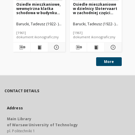
Osiedle mieszkaniowe,
Osiedle mieszkaniowe
Os
wewnętrzna klatka
w dzielnicy Slotervaart
bu
schodowa w budynku
w zachodniej części
fr
mieszkalnym,
miasta, fragment
sc
Hilversum, Niderlandy
zewnętrznej klatki
Ro
Barucki, Tadeusz (1922- ). Fotograf
Barucki, Tadeusz (1922- ). Fotograf
Bar
schodowej
wielokondygnacyjnego
[1961]
[1961]
[19
budynku mieszkalnego
dokument ikonograficzny
dokument ikonograficzny
dok
zbudowanego nad
kanałem, Amsterdam,
Niderlandy
More
CONTACT DETAILS
Address
Main Library
of Warsaw University of Technology
pl. Politechniki 1