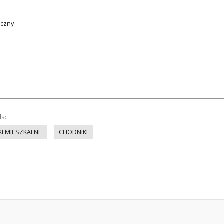
iczny
ds:
I MIESZKALNE
CHODNIKI