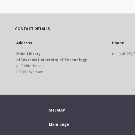
CONTACT DETAILS
Address
Phone
Main Library
tel. (+48 22)
of Warsaw University of Technology
pl. Politechniki 1
00-661 Warsaw
SITEMAP
Main page