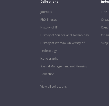
Collections
Inde
Journals
Title
PhD Theses
Creat
History of IT
Contr
History of Science and Technology
Origi
History of Warsaw University of
Subje
Technology
Iconography
Spatial Management and Housing
Collection
...
View all collections