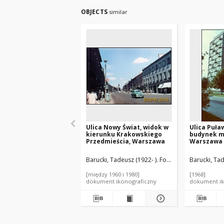
OBJECTS
similar
Ulica Nowy Świat, widok w
Ulica Puła
kierunku Krakowskiego
budynek m
Przedmieścia, Warszawa
Warszawa
Barucki, Tadeusz (1922- ). Fotograf
Barucki, Tad
[między 1960 i 1980]
[1968]
dokument ikonograficzny
dokument ik