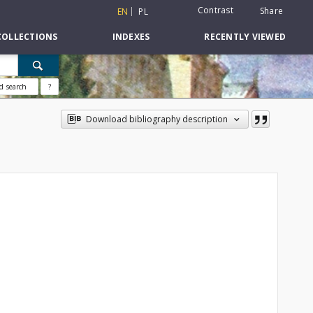
Contrast
Share
EN
PL
COLLECTIONS
INDEXES
RECENTLY VIEWED
d search
?
Download bibliography description