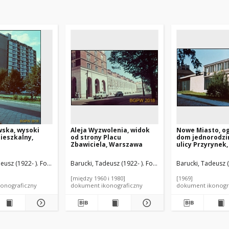
wska, wysoki
Aleja Wyzwolenia, widok
Nowe Miasto, o
ieszkalny,
od strony Placu
dom jednorodzi
Zbawiciela, Warszawa
ulicy Przyrynek
eusz (1922- ). Fotograf
Barucki, Tadeusz (1922- ). Fotograf
Barucki, Tadeusz (
[między 1960 i 1980]
[1969]
onograficzny
dokument ikonograficzny
dokument ikonogr