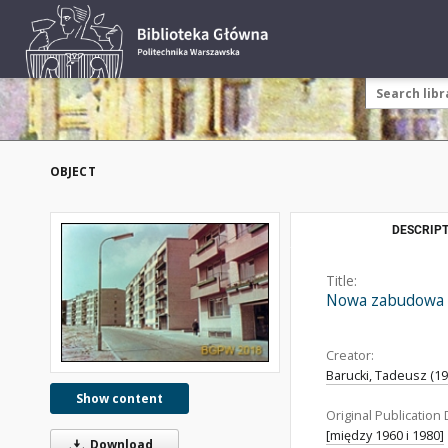
OBJECT
DESCRIPT
Title:
Nowa zabudowa m
Creator:
Barucki, Tadeusz (192
Show content
Original Publication 
[między 1960 i 1980]
Download