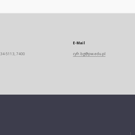
E-Mail
 234-5113, 7400
cyfr.bg@pw.edu.pl