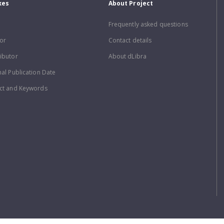
xes
About Project
Frequently asked questions
or
Contact details
ibutor
About dLibra
nal Publication Date
ct and Keywords