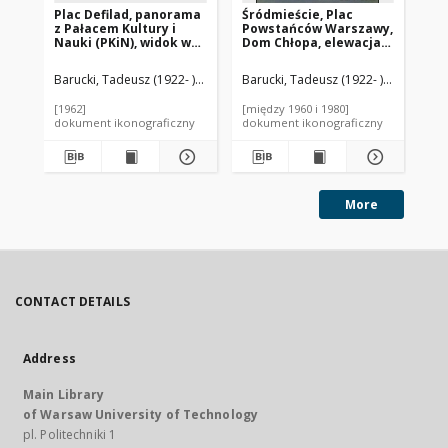
Plac Defilad, panorama
Śródmieście, Plac
Śr
z Pałacem Kultury i
Powstańców Warszawy,
Po
Nauki (PKiN), widok w
Dom Chłopa, elewacja
Do
czasie pochodu
boczna od ulicy
el
majowego, Warszawa
Wareckiej, Warszawa
ki
Barucki, Tadeusz (1922- ). Fotograf
Barucki, Tadeusz (1922- ). Fotograf
Bar
Św
Wa
[1962]
[między 1960 i 1980]
[mi
dokument ikonograficzny
dokument ikonograficzny
dok
More
CONTACT DETAILS
Address
Main Library
of Warsaw University of Technology
pl. Politechniki 1