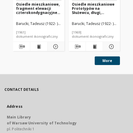
Osiedle mieszkaniowe,
Osiedle mieszkaniowe
Os
fragment elewacji
Prototypów na
Es
czterokondygnacyjnego
Służewcu, długi,
mi
budynku mieszkalnego,
siedmiopiętrowy
pi
Hilversum, Niderlandy
budynek mieszkalny,
ty
Barucki, Tadeusz (1922- ). Fotograf
Barucki, Tadeusz (1922- ). Fotograf
Bar
Warszawa
wi
os
[1961]
[1969]
[19
Wi
dokument ikonograficzny
dokument ikonograficzny
dok
More
CONTACT DETAILS
Address
Main Library
of Warsaw University of Technology
pl. Politechniki 1