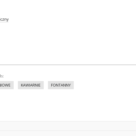
iczny
ds:
NIOWE
KAWIARNIE
FONTANNY