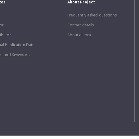
xes
About Project
Frequently asked questions
or
Contact details
ibutor
About dLibra
nal Publication Date
ct and Keywords