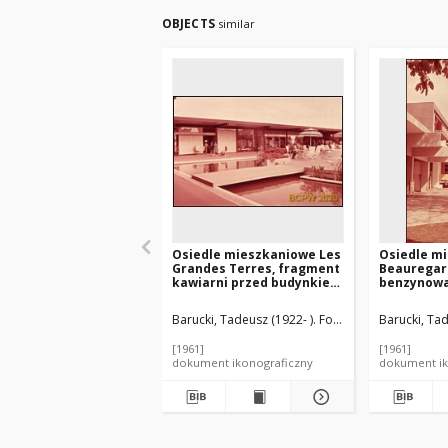
OBJECTS
similar
Osiedle mieszkaniowe Les
Osiedle m
Grandes Terres, fragment
Beauregard
kawiarni przed budynkiem
benzynowa 
z pawilonami handlowo-
parterze 
usługowymi, otoczonej
mieszkaln
Barucki, Tadeusz (1922- ). Fotograf
Lods, Marcel 
Barucki, Tad
fontanną, Paryż-Marly-le-
dwupiętrow
Roi, Francja
Francja
[1961]
[1961]
dokument ikonograficzny
dokument ik