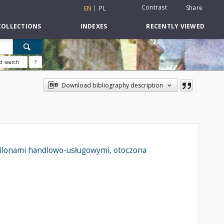
Contrast
Share
EN
PL
COLLECTIONS
INDEXES
RECENTLY VIEWED
d search
?
Download bibliography description
wilonami handlowo-usługowymi, otoczona