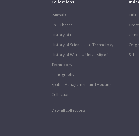
Collections
Inde
Journals
Title
PhD Theses
Creat
History of IT
Contr
History of Science and Technology
Origi
History of Warsaw University of
Subje
Technology
Iconography
Spatial Management and Housing
Collection
...
View all collections