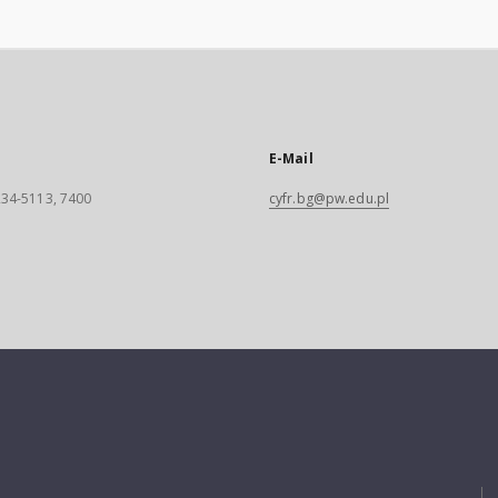
E-Mail
 234-5113, 7400
cyfr.bg@pw.edu.pl