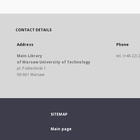
CONTACT DETAILS
Address
Phone
Main Library
tel. (+48 22)
of Warsaw University of Technology
pl. Politechniki 1
00-661 Warsaw
SITEMAP
Main page