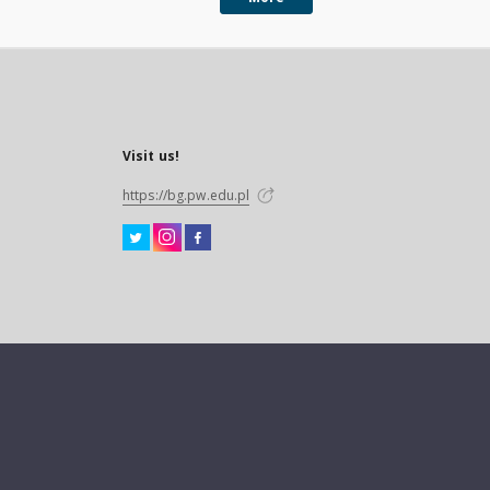
Visit us!
https://bg.pw.edu.pl