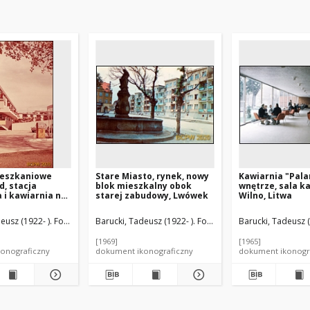
ieszkaniowe
Stare Miasto, rynek, nowy
Kawiarnia "Pala
, stacja
blok mieszkalny obok
wnętrze, sala k
i kawiarnia na
starej zabudowy, Lwówek
Wilno, Litwa
domu
ego
(1891-1978). Architekt
eusz (1922- ). Fotograf
Honegger, Jean-Jacques (1903-1985). Architekt
Barucki, Tadeusz (1922- ). Fotograf
Barucki, Tadeusz (
ego, Paryż,
[1969]
[1965]
onograficzny
dokument ikonograficzny
dokument ikonogr