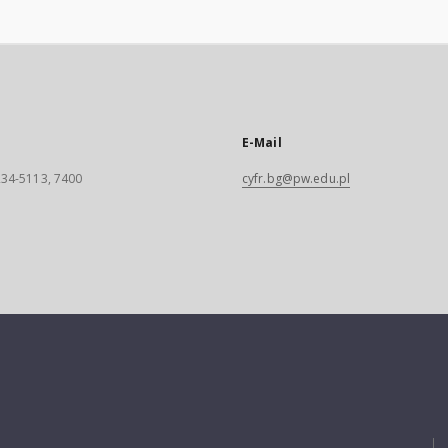
E-Mail
 234-5113, 7400
cyfr.bg@pw.edu.pl