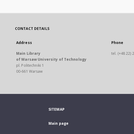
CONTACT DETAILS
Address
Phone
Main Library
tel. (+48 22)
of Warsaw University of Technology
pl. Politechniki 1
00-661 Warsaw
SITEMAP
Main page