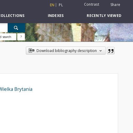
Contrast
Share
EN
PL
COLLECTIONS
INDEXES
RECENTLY VIEWED
d search
?
Download bibliography description
Wielka Brytania