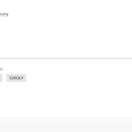
iczny
ds:
SZKOŁY