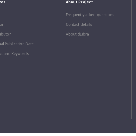
xes
About Project
Frequently asked questions
or
Contact details
ibutor
About dLibra
nal Publication Date
ct and Keywords