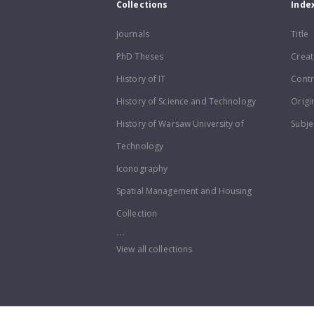
Collections
Inde
Journals
Title
PhD Theses
Creat
History of IT
Contr
History of Science and Technology
Origi
History of Warsaw University of
Subje
Technology
Iconography
Spatial Management and Housing
Collection
...
View all collections