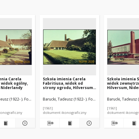
enia Carela
Szkoła imienia Carela
Szkoła imienia S
, widok ogólny,
Fabritiusa, widok od
widok zewnętrz
 Niderlandy
strony ogrodu, Hilversum,
Hilversum, Nide
Niderlandy
m Marinus (1884-1974). Architekt
eusz (1922- ). Fotograf
Dudok, Willem Marinus (1884-1974). Architekt
Barucki, Tadeusz (1922- ). Fotograf
Dudok, Willem Mari
Barucki, Tadeusz (
[1961]
[1961]
onograficzny
dokument ikonograficzny
dokument ikonogr