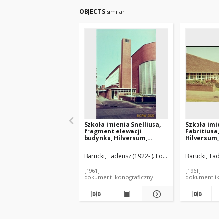
OBJECTS
similar
Szkoła imienia Snelliusa,
Szkoła imi
fragment elewacji
Fabritiusa
budynku, Hilversum,
Hilversum,
Niderlandy
Barucki, Tadeusz (1922- ). Fotograf
Dudok, Wille
Barucki, Tad
[1961]
[1961]
dokument ikonograficzny
dokument ik