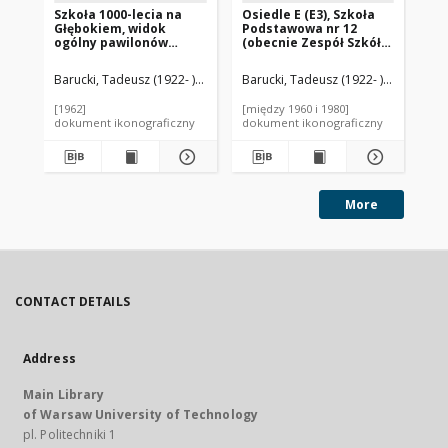
Szkoła 1000-lecia na
Osiedle E (E3), Szkoła
Sz
Głębokiem, widok
Podstawowa nr 12
Gł
ogólny pawilonów
(obecnie Zespół Szkół
og
klasowych, Szczecin
nr 2) przy ulicy Elfów 9,
kl
w tle budynek
mu
Barucki, Tadeusz (1922- ). Fotograf
Barucki, Tadeusz (1922- ). Fotograf
Bar
mieszklany, Tychy-
Nowe Tychy
[1962]
[między 1960 i 1980]
[19
dokument ikonograficzny
dokument ikonograficzny
dok
More
CONTACT DETAILS
Address
Main Library
of Warsaw University of Technology
pl. Politechniki 1