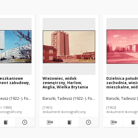
ieszkaniowe
Wieżowiec, widok
Dzielnica połud
gment zabudowy,
zewnętrzny, Harlow,
zachodnia, wie
Anglia, Wielka Brytania
mieszkalne, wid
Moskwa, Rosja
eusz (1922- ). Fotograf
Barucki, Tadeusz (1922- ). Fotograf
Barucki, Tadeusz (
 i 1980]
[1961]
[1962]
onograficzny
dokument ikonograficzny
dokument ikonogr