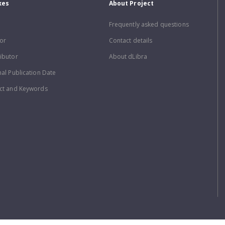
xes
About Project
Frequently asked questions
or
Contact details
ibutor
About dLibra
nal Publication Date
ct and Keywords