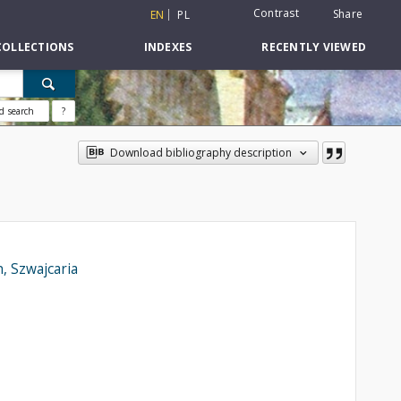
Contrast
Share
EN
PL
COLLECTIONS
INDEXES
RECENTLY VIEWED
d search
?
Download bibliography description
, Szwajcaria