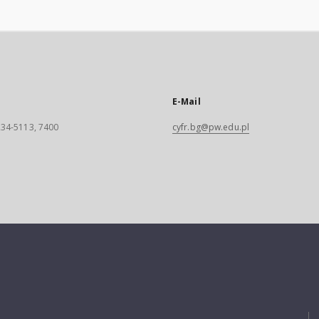
E-Mail
 234-5113, 7400
cyfr.bg@pw.edu.pl