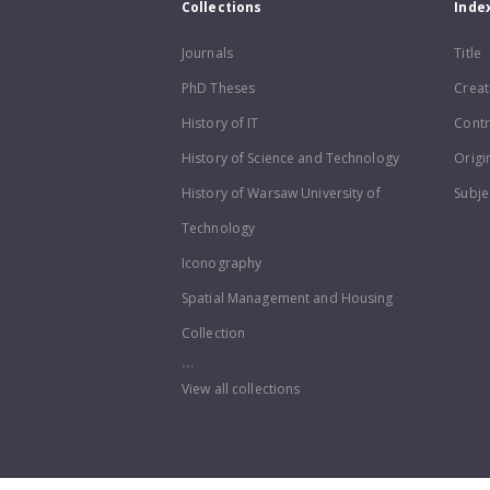
Collections
Inde
Journals
Title
PhD Theses
Creat
History of IT
Contr
History of Science and Technology
Origi
History of Warsaw University of
Subje
Technology
Iconography
Spatial Management and Housing
Collection
...
View all collections