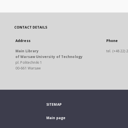
CONTACT DETAILS
Address
Phone
Main Library
tel. (+48 22)
of Warsaw University of Technology
pl. Politechniki 1
00-661 Warsaw
SITEMAP
Main page