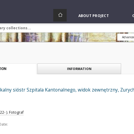
ABOUT PROJECT
Advance
INFORMATION
ION
alny sióstr Szpitala Kantonalnego, widok zewnętrzny, Zurych
2- ). Fotograf
Date: