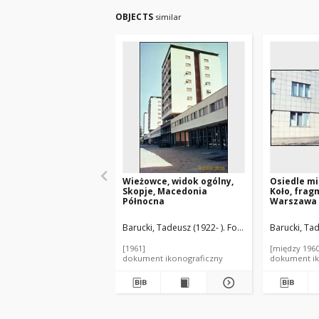
OBJECTS
similar
Wieżowce, widok ogólny,
Osiedle m
Skopje, Macedonia
Koło, fra
Północna
Warszawa
Barucki, Tadeusz (1922- ). Fotograf
Barucki, Tad
[1961]
[między 1960
dokument ikonograficzny
dokument ik