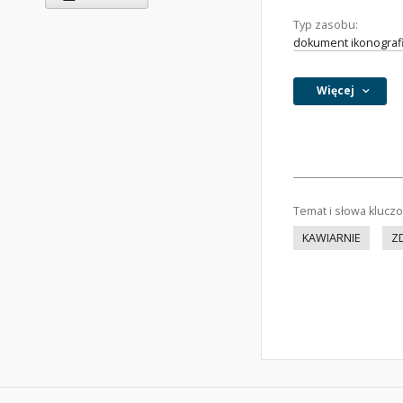
Typ zasobu:
dokument ikonograf
Więcej
Temat i słowa klucz
KAWIARNIE
Z