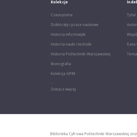
Kolekcje
Inde
Czasopisma
Tytuł
Doktoraty i prace naukowe
Autor
Historia informatyki
Wspó
Historia nauki i techniki
Data 
Historia Politechniki Warszawskiej
Temat
Ikonografia
Kolekcja GPiM
...
Zobacz więcej
Biblioteka Cyfrowa Politechniki Warszawskiej zo