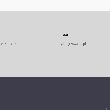
E-Mail
 234-5113, 7400
cyfr.bg@pw.edu.pl