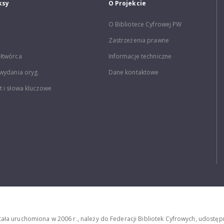
ksy
O Projekcie
O Bibliotece Cyfrowej PW
Zastrzeżenia prawne
łtwórca
Informacje techniczne
wydania oryg.
Dane kontaktowe
 i słowa kluczowe
stała uruchomiona w 2006 r., należy do Federacji Bibliotek Cyfrowych, udost