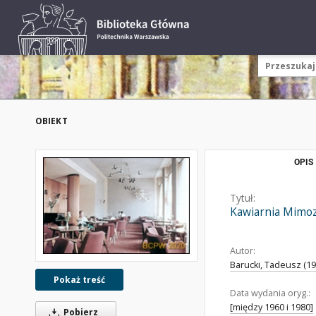
OBIEKT
OPIS
Tytuł:
Kawiarnia Mimoz
Autor:
Barucki, Tadeusz (192
Pokaż treść
Data wydania oryg.:
[między 1960 i 1980]
Pobierz