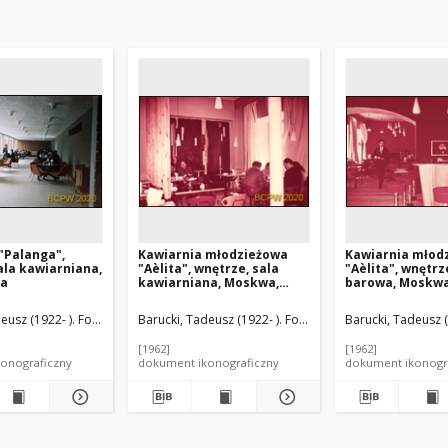
"Palanga",
Kawiarnia młodzieżowa
Kawiarnia młod
ala kawiarniana,
"Aèlita", wnętrze, sala
"Aèlita", wnętrz
wa
kawiarniana, Moskwa,
barowa, Moskwa
Rosja
eusz (1922- ). Fotograf
Barucki, Tadeusz (1922- ). Fotograf
Anisimov, Aleksandr
Barucki, Tadeusz (
[1962]
[1962]
onograficzny
dokument ikonograficzny
dokument ikonogr