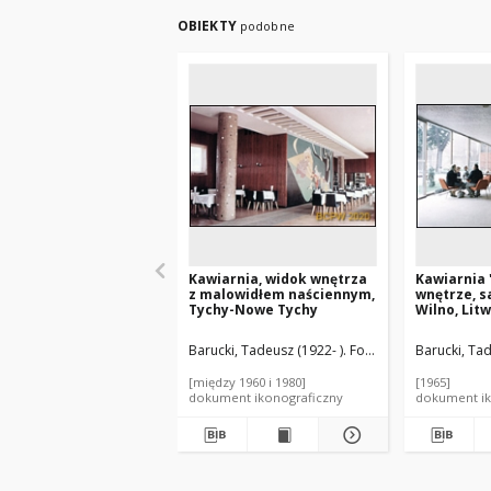
OBIEKTY
podobne
Kawiarnia, widok wnętrza
Kawiarnia 
z malowidłem naściennym,
wnętrze, s
Tychy-Nowe Tychy
Wilno, Lit
Barucki, Tadeusz (1922- ). Fotograf
Barucki, Tad
[między 1960 i 1980]
[1965]
dokument ikonograficzny
dokument ik