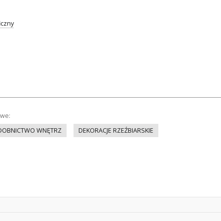
iczny
owe:
DOBNICTWO WNĘTRZ
DEKORACJE RZEŹBIARSKIE