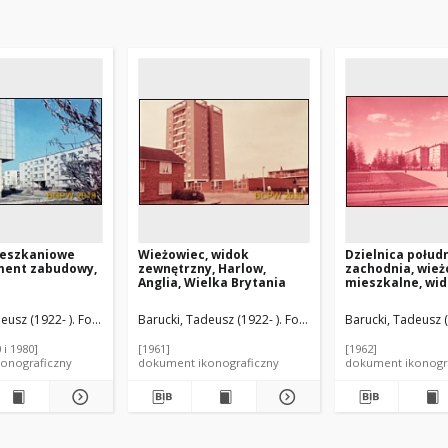
ieszkaniowe
Wieżowiec, widok
Dzielnica połud
gment zabudowy,
zewnętrzny, Harlow,
zachodnia, wie
Anglia, Wielka Brytania
mieszkalne, wid
Moskwa, Rosja
eusz (1922- ). Fotograf
Barucki, Tadeusz (1922- ). Fotograf
Barucki, Tadeusz (
 i 1980]
[1961]
[1962]
onograficzny
dokument ikonograficzny
dokument ikonogr