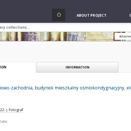
ABOUT PROJECT
Advance
INFORMATION
ION
niowo-zachodnia, budynek mieszkalny ośmiokondygnacyjny, e
2- ). Fotograf
Date: