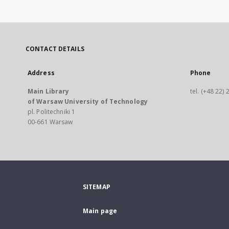
CONTACT DETAILS
Address
Phone
Main Library
tel. (+48 22)
of Warsaw University of Technology
pl. Politechniki 1
00-661 Warsaw
SITEMAP
Main page