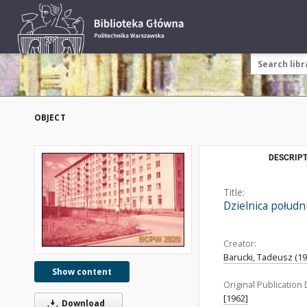
OBJECT
DESCRIPT
Title:
Dzielnica połud
Creator:
Barucki, Tadeusz (192
Show content
Original Publication 
[1962]
Download