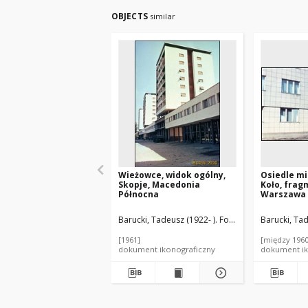
OBJECTS
similar
Wieżowce, widok ogólny,
Osiedle m
Skopje, Macedonia
Koło, fra
Północna
Warszawa
Barucki, Tadeusz (1922- ). Fotograf
Barucki, Tad
[1961]
[między 1960
dokument ikonograficzny
dokument ik