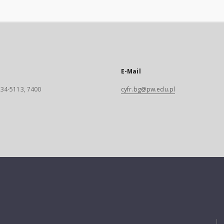
E-Mail
 234-5113, 7400
cyfr.bg@pw.edu.pl