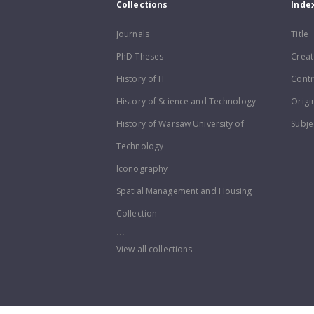
Collections
Inde
Journals
Title
PhD Theses
Creat
History of IT
Contr
History of Science and Technology
Origi
History of Warsaw University of
Subje
Technology
Iconography
Spatial Management and Housing
Collection
...
View all collections