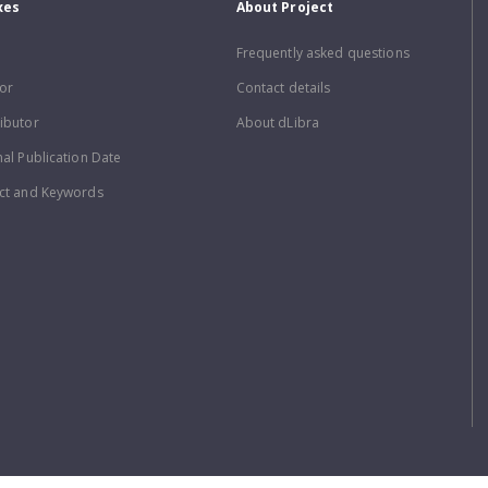
xes
About Project
Frequently asked questions
or
Contact details
ibutor
About dLibra
nal Publication Date
ct and Keywords