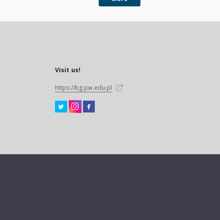
Visit us!
https://bg.pw.edu.pl