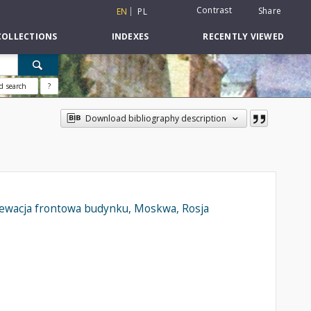
Contrast
Share
EN
PL
COLLECTIONS
INDEXES
RECENTLY VIEWED
d search
?
Download bibliography description
lewacja frontowa budynku, Moskwa, Rosja