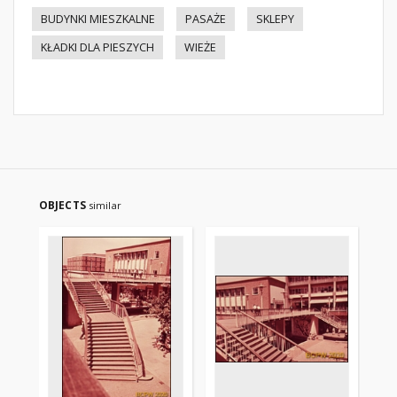
BUDYNKI MIESZKALNE
PASAŻE
SKLEPY
KŁADKI DLA PIESZYCH
WIEŻE
OBJECTS
similar