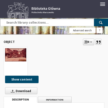
Advanced search
?
OBJECT
Show content
Download
DESCRIPTION
INFORMATION