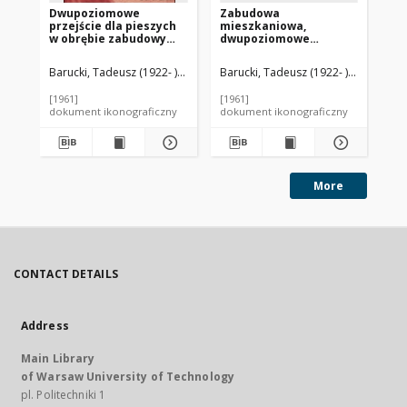
Dwupoziomowe
Zabudowa
Prz
przejście dla pieszych
mieszkaniowa,
fr
w obrębie zabudowy
dwupoziomowe
Ha
mieszkaniowej,
przejście dla pieszych,
Br
fragment ze schodami,
Coventry, Anglia,
Barucki, Tadeusz (1922- ). Fotograf
Barucki, Tadeusz (1922- ). Fotograf
Bar
Coventry, Anglia,
Wielka Brytania
Wielka Brytania
[1961]
[1961]
[19
dokument ikonograficzny
dokument ikonograficzny
dok
More
CONTACT DETAILS
Address
Main Library
of Warsaw University of Technology
pl. Politechniki 1