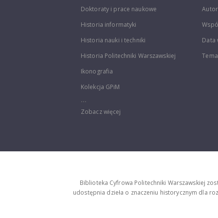
Doktoraty i prace naukowe
Autor
Historia informatyki
Wspó
Historia nauki i techniki
Data 
Historia Politechniki Warszawskiej
Temat
Ikonografia
Kolekcja GPiM
...
Zobacz więcej
Biblioteka Cyfrowa Politechniki Warszawskiej zo
udostępnia dzieła o znaczeniu historycznym dla rozw