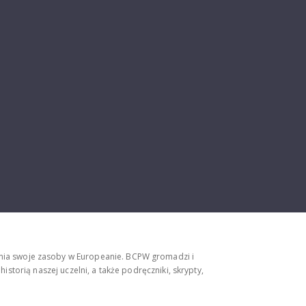
ępnia swoje zasoby w Europeanie. BCPW gromadzi i
storią naszej uczelni, a także podręczniki, skrypty,