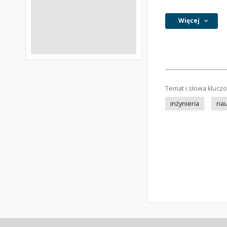
Więcej
Temat i słowa klucz
inżynieria
nau