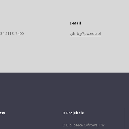
E-Mail
 234-5113, 7400
cyfr.bg@pw.edu.pl
ksy
O Projekcie
O Bibliotece Cyfrowej PW