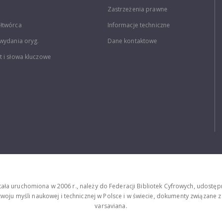
Zastrzeżenia prawne
łtwórca
Informacje techniczne
wydania oryg.
Dane kontaktowe
 i słowa kluczowe
stała uruchomiona w 2006 r., należy do Federacji Bibliotek Cyfrowych, udost
oju myśli naukowej i technicznej w Polsce i w świecie, dokumenty związane z hi
varsaviana.