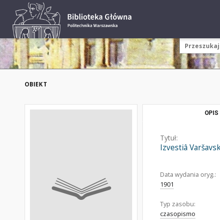
OBIEKT
OPIS
Tytuł:
Izvestiâ Varšavs
Data wydania oryg.:
1901
Typ zasobu:
czasopismo