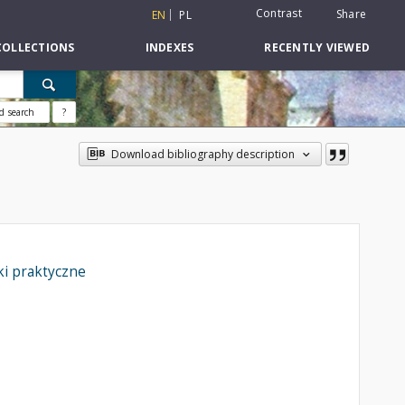
Contrast
Share
EN
PL
COLLECTIONS
INDEXES
RECENTLY VIEWED
d search
?
Download bibliography description
ki praktyczne