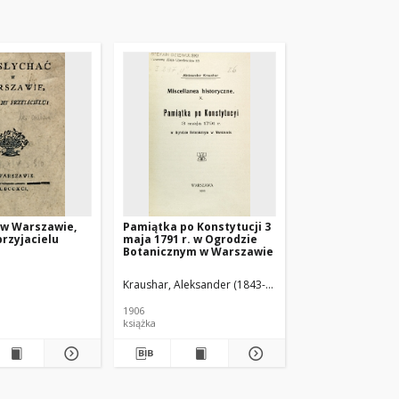
 w Warszawie,
Pamiątka po Konstytucji 3
przyjacielu
maja 1791 r. w Ogrodzie
Botanicznym w Warszawie
Kraushar, Aleksander (1843-1931)
1906
książka