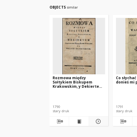
OBJECTS
similar
Rozmowa między
Co słychać
Sołtykiem Biskupem
donieś mi 
Krakowskim, y Dekiertem
Prezydentem Miasta
Starey Warszawy na
Polach Elizeyskich
1790
1791
stary druk
stary druk