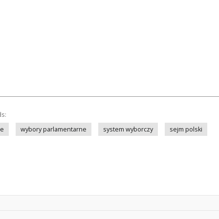
ds:
ze
wybory parlamentarne
system wyborczy
sejm polski