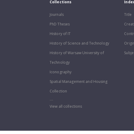
Collections
Inde
Journals
Title
PhD Theses
Creat
History of IT
Contr
History of Science and Technology
Origi
History of Warsaw University of
Subje
Technology
Iconography
Spatial Management and Housing
Collection
...
View all collections