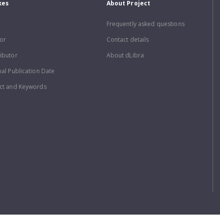
xes
About Project
Frequently asked questions
or
Contact details
ibutor
About dLibra
nal Publication Date
ct and Keywords