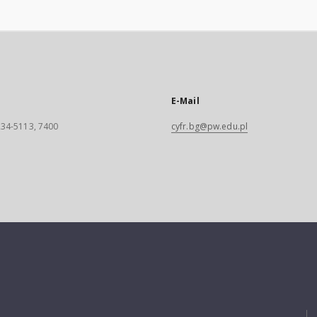
E-Mail
 234-5113, 7400
cyfr.bg@pw.edu.pl