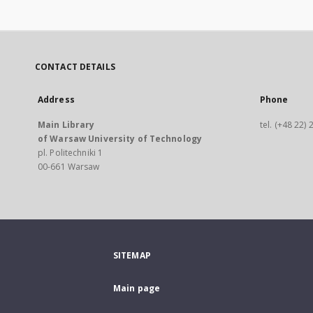
CONTACT DETAILS
Address
Phone
Main Library
tel. (+48 22)
of Warsaw University of Technology
pl. Politechniki 1
00-661 Warsaw
SITEMAP
Main page