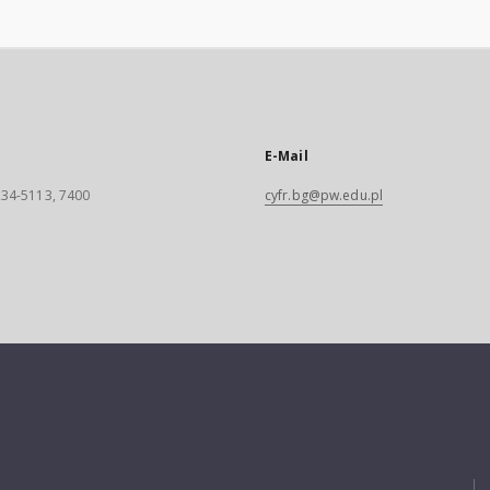
E-Mail
 234-5113, 7400
cyfr.bg@pw.edu.pl