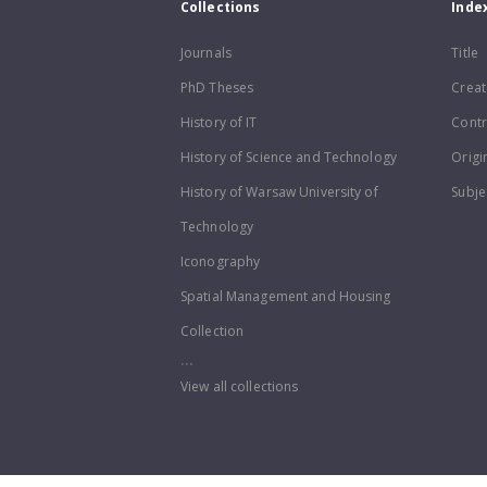
Collections
Inde
Journals
Title
PhD Theses
Creat
History of IT
Contr
History of Science and Technology
Origi
History of Warsaw University of
Subje
Technology
Iconography
Spatial Management and Housing
Collection
...
View all collections