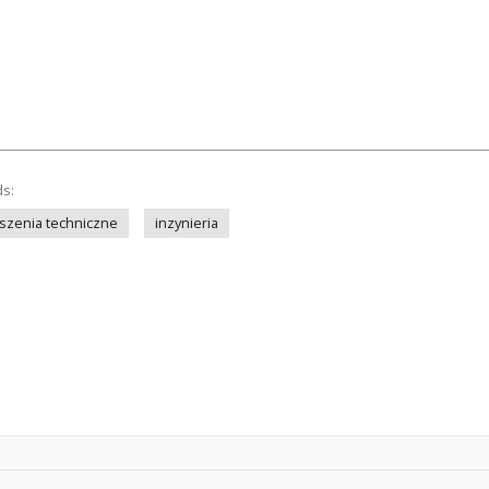
ds:
szenia techniczne
inzynieria