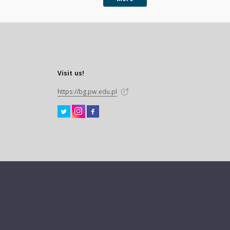
Visit us!
https://bg.pw.edu.pl