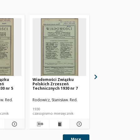
ązku
Wiadomości Związku
Wiadomości Związku
eń
Polskich Zrzeszeń
Polskich Zrzeszeń
30 nr 5
Technicznych 1930 nr 7
Technicznych 1930 nr
aw. Red.
Rodowicz, Stanisław. Red.
Rodowicz, Stanisław. Re
1930
1930
iesięcznik
czasopismo miesięcznik
czasopismo miesięcznik
More