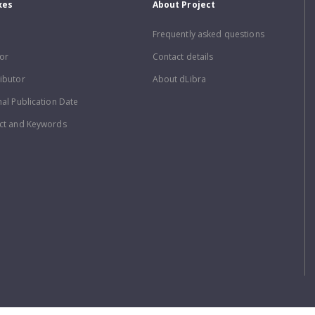
xes
About Project
Frequently asked questions
or
Contact details
ibutor
About dLibra
nal Publication Date
ct and Keywords