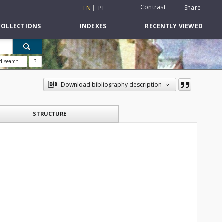
Contrast
Share
EN
PL
COLLECTIONS
INDEXES
RECENTLY VIEWED
d search
?
Download bibliography description
STRUCTURE