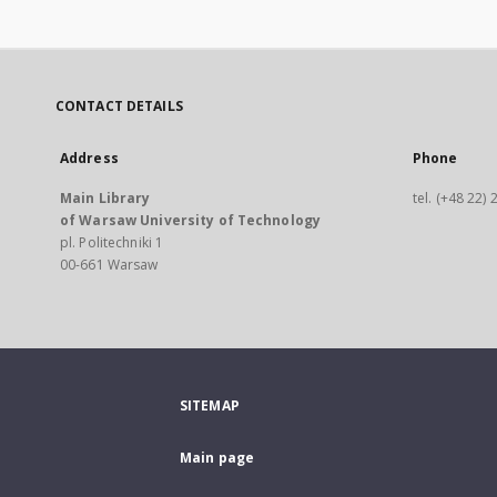
CONTACT DETAILS
Address
Phone
Main Library
tel. (+48 22)
of Warsaw University of Technology
pl. Politechniki 1
00-661 Warsaw
SITEMAP
Main page