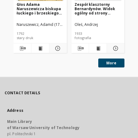
Głos Adama
Zespół klasztorny
Ze
Naruszewicza biskupa
Bernardynów. Widok
Be
łuckiego i brzeskiego
ogólny od strony
św
przy założeniu
południowo-
19
pierwszego kamienia
zachodniej. Radom
Naruszewicz, Adamd (1733-1796)
Oleś, Andrzej
Ole
na Kościół Opatrznosci
Boskiey r. 1792 dnia 3
1792
1933
193
maia na placu
stary druk
fotografia
fot
Uiazdowskim miany
More
CONTACT DETAILS
Address
Main Library
of Warsaw University of Technology
pl. Politechniki 1