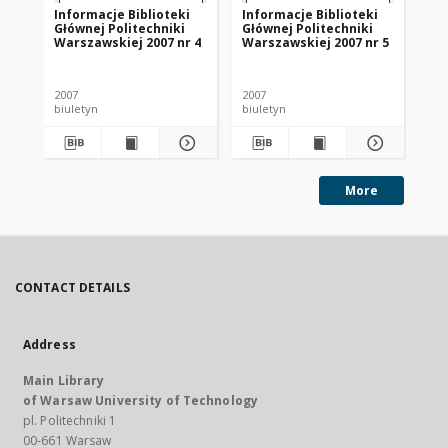
Informacje Biblioteki
Informacje Biblioteki
In
Głównej Politechniki
Głównej Politechniki
Gł
Warszawskiej 2007 nr 4
Warszawskiej 2007 nr 5
Wa
2007
2007
200
biuletyn
biuletyn
biu
More
CONTACT DETAILS
Address
Main Library
of Warsaw University of Technology
pl. Politechniki 1
00-661 Warsaw