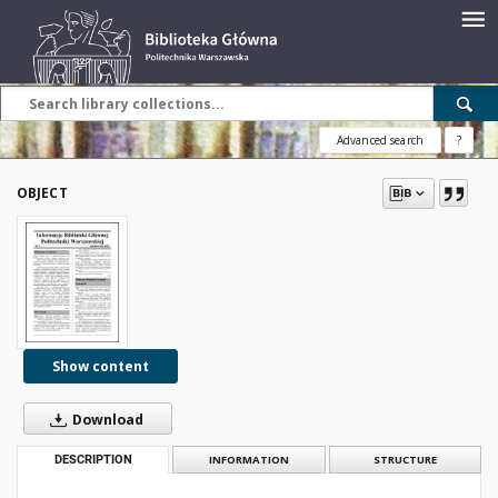
Advanced search
?
OBJECT
Show content
Download
DESCRIPTION
INFORMATION
STRUCTURE