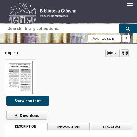
Advanced search
?
OBJECT
Show content
Download
DESCRIPTION
INFORMATION
STRUCTURE