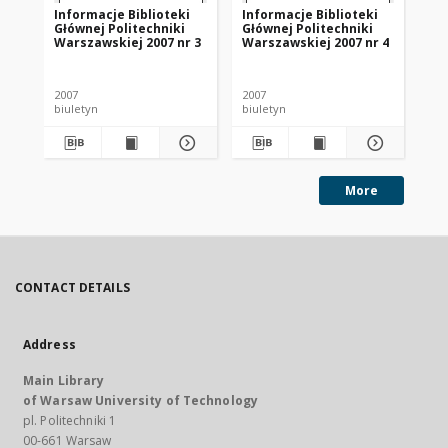
Informacje Biblioteki
Informacje Biblioteki
In
Głównej Politechniki
Głównej Politechniki
Gł
Warszawskiej 2007 nr 3
Warszawskiej 2007 nr 4
Wa
2007
2007
200
biuletyn
biuletyn
biu
More
CONTACT DETAILS
Address
Main Library
of Warsaw University of Technology
pl. Politechniki 1
00-661 Warsaw