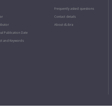
Frequently asked questions
or
Contact details
ibutor
About dLibra
nal Publication Date
ct and Keywords