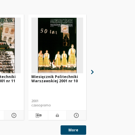
itechniki
Miesięcznik Politechniki
Miesięcznik Politechn
01 nr 11
Warszawskiej 2001 nr 10
Warszawskiej 1998 nr
2001
1998
czasopismo
czasopismo
More