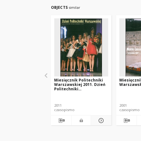
OBJECTS
similar
Miesięcznik Politechniki
Miesięczni
Warszawskiej 2011. Dzień
Warszawski
Politechniki
Warszawskiej. Dodatek do
nr 12
2011
2001
czasopismo
czasopismo