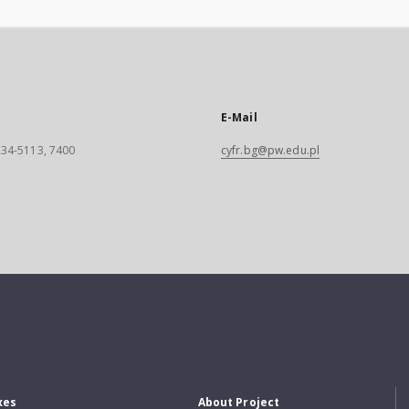
E-Mail
 234-5113, 7400
cyfr.bg@pw.edu.pl
xes
About Project