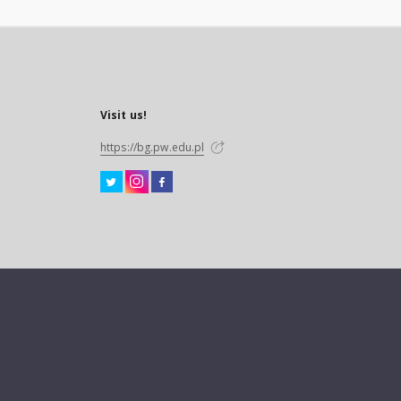
Visit us!
https://bg.pw.edu.pl