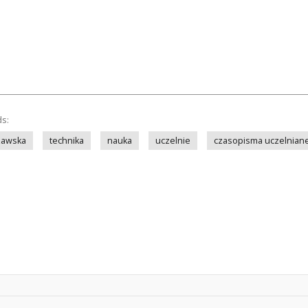
ds:
zawska
technika
nauka
uczelnie
czasopisma uczelnian