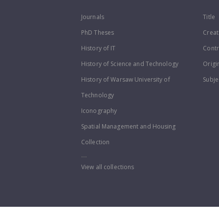
Journals
Title
PhD Theses
Creat
History of IT
Contr
History of Science and Technology
Origi
History of Warsaw University of
Subje
Technology
Iconography
Spatial Management and Housing
Collection
...
View all collections