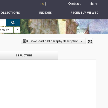
Contrast
Share
EN
PL
COLLECTIONS
INDEXES
RECENTLY VIEWED
d search
?
Download bibliography description
STRUCTURE