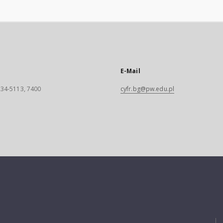
E-Mail
 234-5113, 7400
cyfr.bg@pw.edu.pl