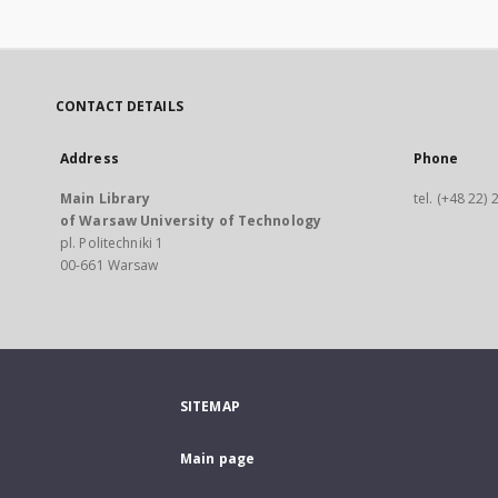
CONTACT DETAILS
Address
Phone
Main Library
tel. (+48 22)
of Warsaw University of Technology
pl. Politechniki 1
00-661 Warsaw
SITEMAP
Main page