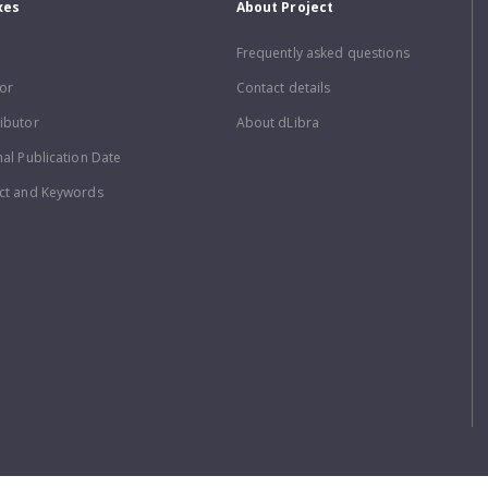
xes
About Project
Frequently asked questions
or
Contact details
ibutor
About dLibra
nal Publication Date
ct and Keywords