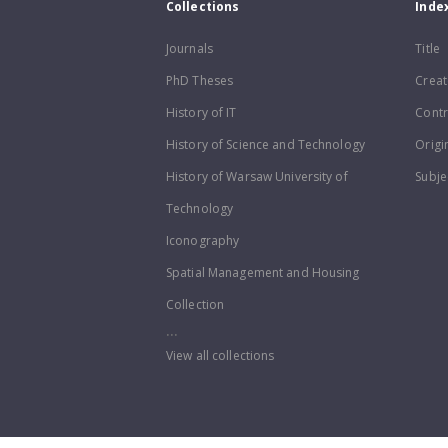
Collections
Inde
Journals
Title
PhD Theses
Creat
History of IT
Contr
History of Science and Technology
Origi
History of Warsaw University of
Subje
Technology
Iconography
Spatial Management and Housing
Collection
...
View all collections