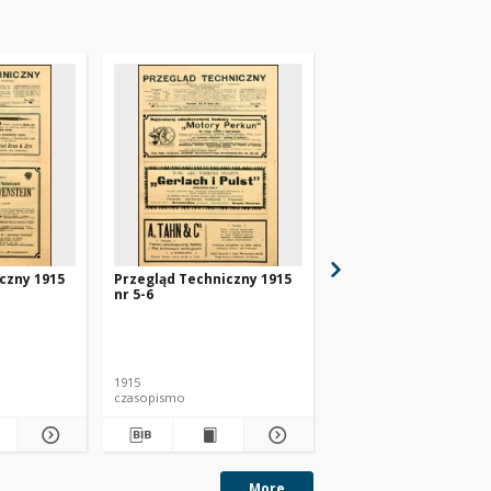
czny 1915
Przegląd Techniczny 1915
Przegląd Techniczny 
nr 5-6
nr 7-8
1915
1915
czasopismo
czasopismo
More