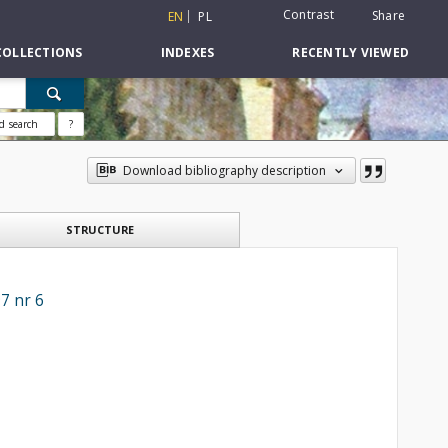
Contrast
Share
EN
PL
COLLECTIONS
INDEXES
RECENTLY VIEWED
d search
?
Download bibliography description
STRUCTURE
7 nr 6