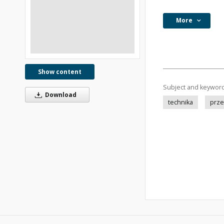
More
Show content
Subject and keywor
Download
technika
prze