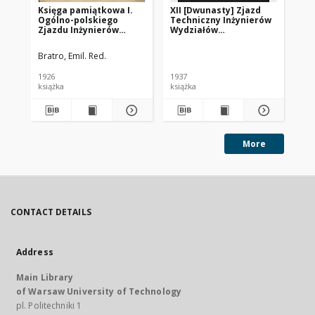
Księga pamiątkowa I.
XII [Dwunasty] Zjazd
XI
Ogólno-polskiego
Techniczny Inżynierów
Te
Zjazdu Inżynierów
Wydziałów
Wy
Drogowych we Lwowie
Mechanicznych w
Me
odbytego w dniach 9 do
Poznaniu 13, 14 i 15
Wil
Bratro, Emil. Red.
11 września 1926 roku
listopada 1936 :
lis
protokół obrad i
pr
1926
1937
193
referaty
re
książka
książka
ksi
More
CONTACT DETAILS
Address
Main Library
of Warsaw University of Technology
pl. Politechniki 1