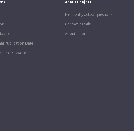
xes
About Project
Frequently asked questions
or
Contact details
ibutor
About dLibra
nal Publication Date
ct and Keywords