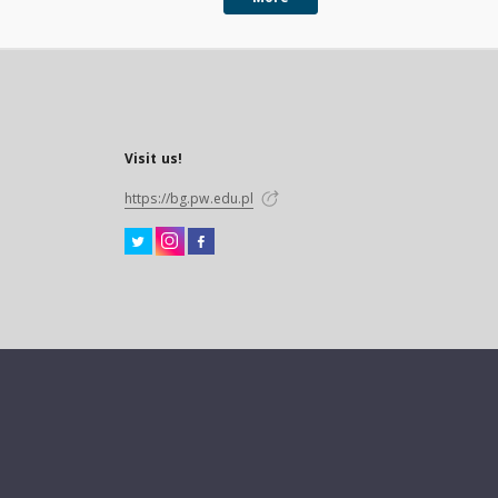
Visit us!
https://bg.pw.edu.pl