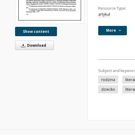
Resource Type:
artykuł
More
Show content
Download
Subject and keywor
rodzina
lite
dziecko
liter