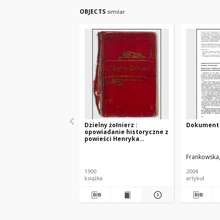
OBJECTS
similar
Dzielny żołnierz :
Dokument 
opowiadanie historyczne z
powieści Henryka
Sienkiewicza "Pan
Wołodyjowski" : z
Frankowska,
upoważnienia autora
przerobione przez H. Sł.
1900
2004
książka
artykuł