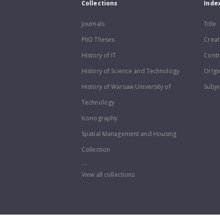
Collections
Inde
Journals
Title
PhD Theses
Creat
History of IT
Contr
History of Science and Technology
Origi
History of Warsaw University of
Subje
Technology
Iconography
Spatial Management and Housing
Collection
...
View all collections