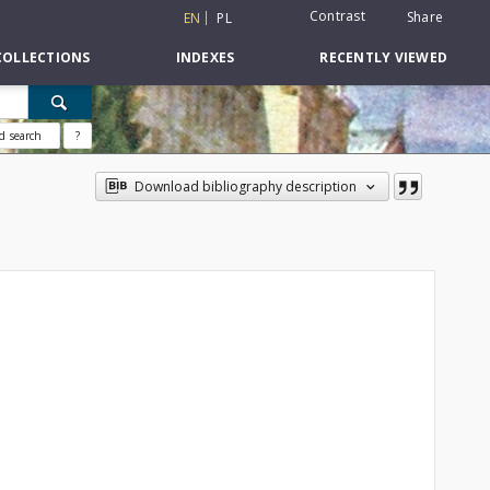
Contrast
Share
EN
PL
COLLECTIONS
INDEXES
RECENTLY VIEWED
d search
?
Download bibliography description