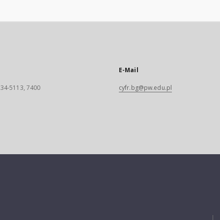
E-Mail
 234-5113, 7400
cyfr.bg@pw.edu.pl