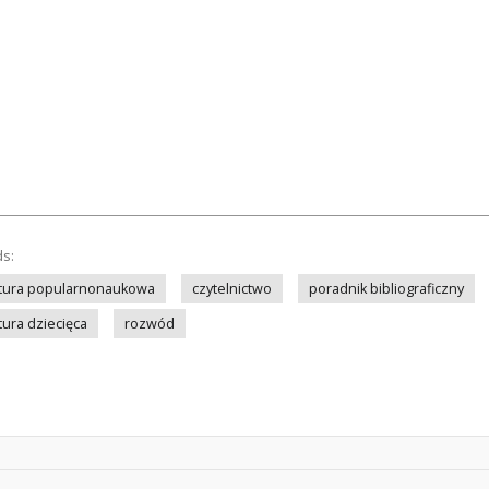
ds:
ratura popularnonaukowa
czytelnictwo
poradnik bibliograficzny
atura dziecięca
rozwód