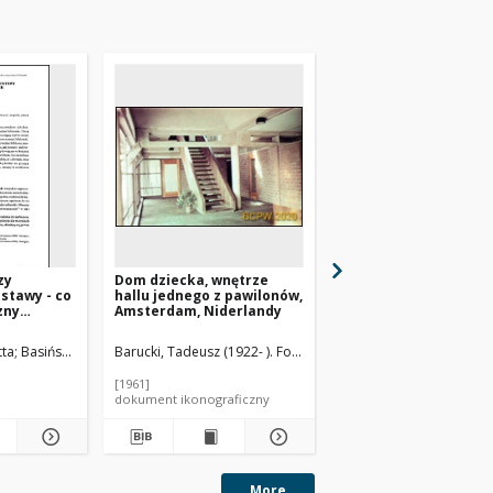
zy
Dom dziecka, wnętrze
Dom dziecka, widok
stawy - co
hallu jednego z pawilonów,
zewnętrzny, Amsterd
zny
Amsterdam, Niderlandy
Niderlandy
czesnej
tta
Basińska, Joanna
Barucki, Tadeusz (1922- ). Fotograf
Barucki, Tadeusz (1922- 
[1961]
[1961]
dokument ikonograficzny
dokument ikonograficzn
More