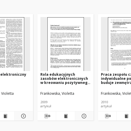
elektroniczny
Rola edukacyjnych
Praca zespołu c
zasobów elektronicznych
indywidualne po
w kreowaniu pozytywnego
buduje zewnętr
wizerunku biblioteki
wizerunek nowo
akademickiej na
biblioteki
 Violetta
Frankowska, Violetta
Frankowska, Viole
przykładzie Biblioteki
Głównej Politechniki
2009
2010
Warszawskiej
artykuł
artykuł