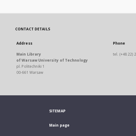
CONTACT DETAILS
Address
Phone
Main Library
tel. (+48 22)
of Warsaw University of Technology
pl. Politechniki 1
00-661 Warsaw
SITEMAP
Main page