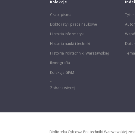
Kolekcje
Inde
Czasopisma
Tytuł
Doktoraty i prace naukowe
Autor
Historia informatyki
Wspó
Historia nauki i techniki
Data 
Historia Politechniki Warszawskiej
Temat
Ikonografia
Kolekcja GPiM
...
Zobacz więcej
Biblioteka Cyfrowa Politechniki Warszawskiej zo