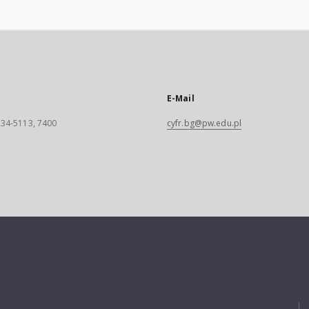
E-Mail
 234-5113, 7400
cyfr.bg@pw.edu.pl