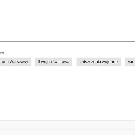
owe:
storia Warszawy
II wojna światowa
zniszczenia wojenne
var