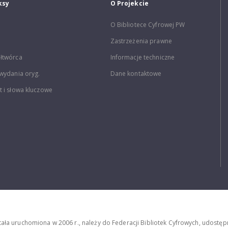
ksy
O Projekcie
O Bibliotece Cyfrowej PW
Zastrzeżenia prawne
łtwórca
Informacje techniczne
wydania oryg.
Dane kontaktowe
 i słowa kluczowe
stała uruchomiona w 2006 r., należy do Federacji Bibliotek Cyfrowych, udost