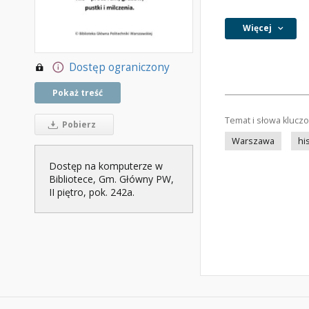
Więcej
Dostęp ograniczony
Pokaż treść
Temat i słowa klucz
Pobierz
Warszawa
hi
Dostęp na komputerze w
Bibliotece, Gm. Główny PW,
II piętro, pok. 242a.