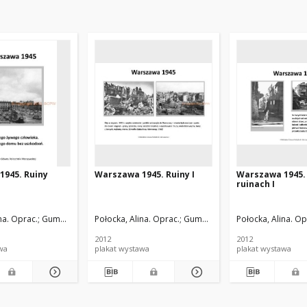
1945. Ruiny
Warszawa 1945. Ruiny I
Warszawa 1945. 
ruinach I
ac.
na. Oprac.
Zdunek, Hanna. Oprac.
Gumołowska, Teresa. Oprac.
Połocka, Alina. Oprac.
Kamińska, Joanna. Oprac.
Zdunek, Hanna. Oprac.
Gumołowska, Teresa. Oprac.
Połocka, Alina. Op
Kamińska, Joa
Z
2012
2012
tawa
plakat wystawa
plakat wystawa