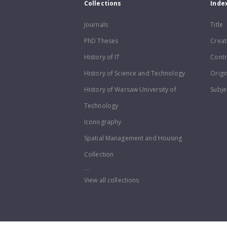
Collections
Inde
Journals
Title
PhD Theses
Creat
History of IT
Contr
History of Science and Technology
Origi
History of Warsaw University of
Subje
Technology
Iconography
Spatial Management and Housing
Collection
...
View all collections