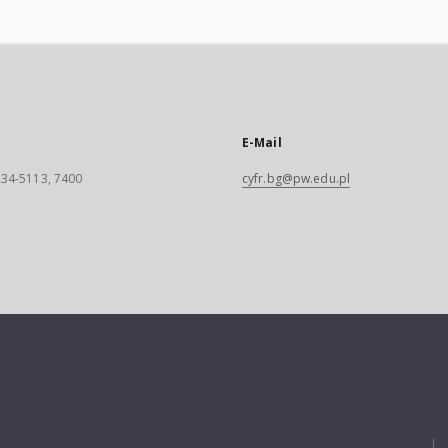
E-Mail
 234-5113, 7400
cyfr.bg@pw.edu.pl