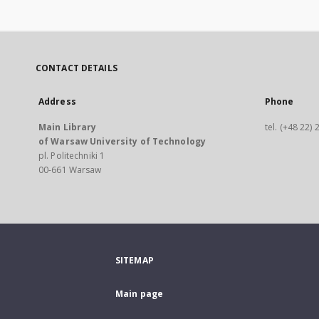
CONTACT DETAILS
Address
Phone
Main Library
tel. (+48 22)
of Warsaw University of Technology
pl. Politechniki 1
00-661 Warsaw
SITEMAP
Main page