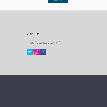
Visit us!
https://bg.pw.edu.pl