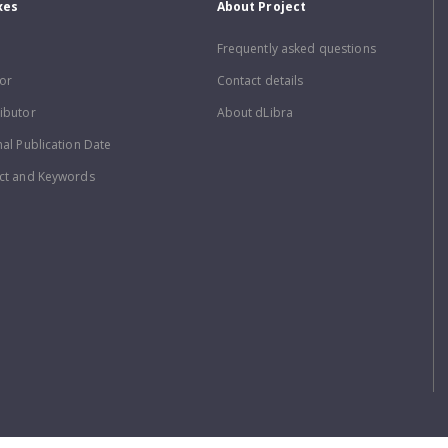
xes
About Project
Frequently asked questions
or
Contact details
ibutor
About dLibra
nal Publication Date
ct and Keywords