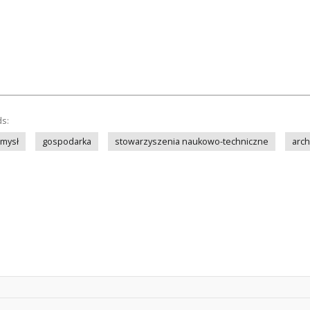
ds:
mysł
gospodarka
stowarzyszenia naukowo-techniczne
arch