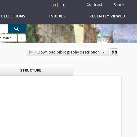
Contrast
Share
EN
PL
COLLECTIONS
INDEXES
RECENTLY VIEWED
d search
?
Download bibliography description
STRUCTURE