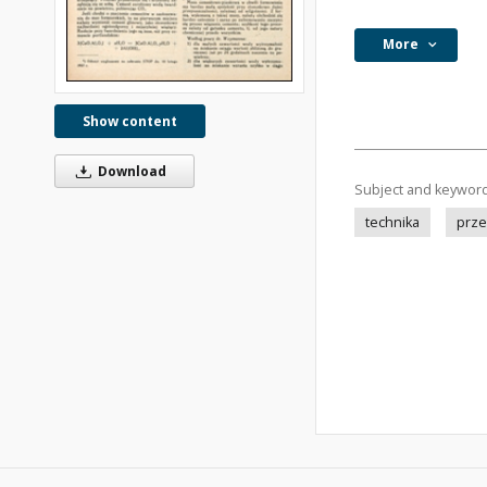
More
Show content
Download
Subject and keywor
technika
prze