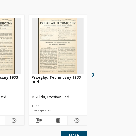
czny 1933
Przegląd Techniczny 1933
Przegląd Techniczny 
nr 4
nr 48
 Red.
Mikulski, Czesław. Red.
1933
1930
czasopismo
czasopismo
More