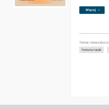
Więcej
Temat i słowa klucz
historia nauki