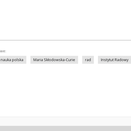
owe:
nauka polska
Maria Skłodowska-Curie
rad
Instytut Radowy