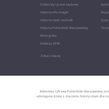
Doktoraty i prace naukowe
Autor
Historia informatyki
Wspó
Historia nauki i techniki
Data 
Historia Politechniki Warszawskiej
Temat
Ikonografia
Kolekcja GPiM
...
Zobacz więcej
Biblioteka Cyfrowa Politechniki Warszawskiej zo
udostępnia dzieła o znaczeniu historycznym dla rozw