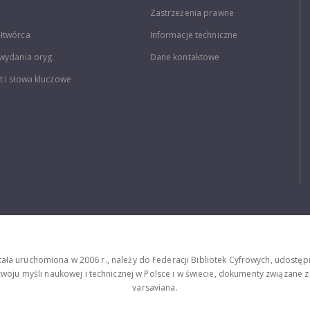
Zastrzeżenia prawne
łtwórca
Informacje techniczne
wydania oryg.
Dane kontaktowe
 i słowa kluczowe
stała uruchomiona w 2006 r., należy do Federacji Bibliotek Cyfrowych, udost
oju myśli naukowej i technicznej w Polsce i w świecie, dokumenty związane z hi
varsaviana.