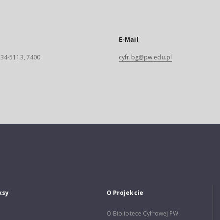
E-Mail
 234-5113, 7400
cyfr.bg@pw.edu.pl
ksy
O Projekcie
O Bibliotece Cyfrowej PW