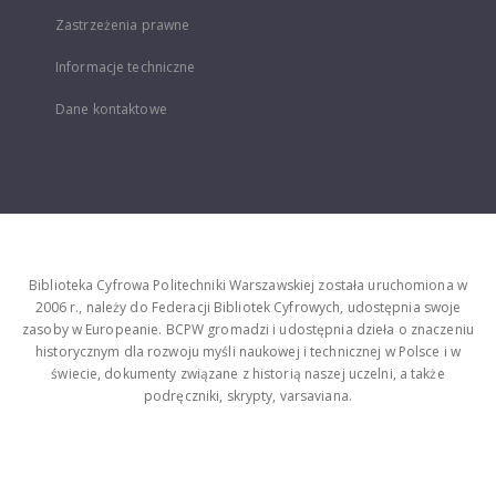
Zastrzeżenia prawne
Informacje techniczne
Dane kontaktowe
Biblioteka Cyfrowa Politechniki Warszawskiej została uruchomiona w
2006 r., należy do Federacji Bibliotek Cyfrowych, udostępnia swoje
zasoby w Europeanie. BCPW gromadzi i udostępnia dzieła o znaczeniu
historycznym dla rozwoju myśli naukowej i technicznej w Polsce i w
świecie, dokumenty związane z historią naszej uczelni, a także
podręczniki, skrypty, varsaviana.