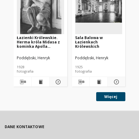
Łazienki Królewskie.
Sala Balowa w
Ła
Herma króla Midasa z
Łazienkach
Por
kominka Apolla
Królewskich
Belwederskiego w Sali
Balowej
Poddębski, Henryk
Poddębski, Henryk
Pod
1928
1925
192
fotografia
fotografia
fot
Więcej
DANE KONTAKTOWE