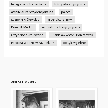
fotografia dokumentalna
fotografia artystyczna
architektura rezydencjonalna
pałace
Łazienki Królewskie
architektura 18 w.
Dominik Merlini
architektura klasycystyczna
rezydencje królewskie
Stanisław Antoni Poniatowski
Pałac na Wodzie w Łazienkach
portyki wgłebne
OBIEKTY
podobne