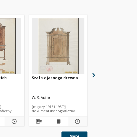
kich
Szafa z jasnego drewna
Stolik : drzewo
mahoniowe: około 18
W. S. Autor
JB. Autor
]
[między 1918 i 1939?]
1916
aficzny
dokument ikonograficzny
dokument ikonograficzn
More