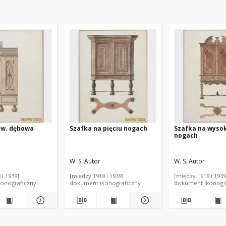
I w. dębowa
Szafka na pięciu nogach
Szafka na wyso
nogach
W. S. Autor
W. S. Autor
 i 1939]
[między 1918 i 1939]
[między 1918 i 1939
onograficzny
dokument ikonograficzny
dokument ikonogr