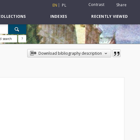
Contrast
Share
EN
PL
COLLECTIONS
INDEXES
RECENTLY VIEWED
d search
?
Download bibliography description