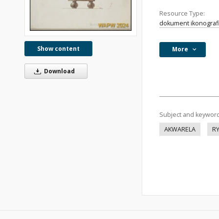
Resource Type:
dokument ikonograf
Show content
More
Download
Subject and keywor
AKWARELA
R