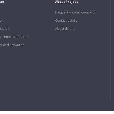
xes
About Project
Frequently asked questions
or
Contact details
ibutor
About dLibra
nal Publication Date
ct and Keywords