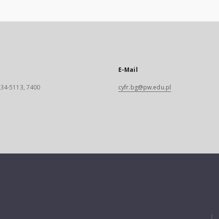
E-Mail
 234-5113, 7400
cyfr.bg@pw.edu.pl