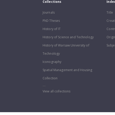
Collections
Inde
Journals
Title
PhD Theses
Creat
History of IT
Contr
History of Science and Technology
Origi
History of Warsaw University of
Subje
Technology
Iconography
Spatial Management and Housing
Collection
...
View all collections