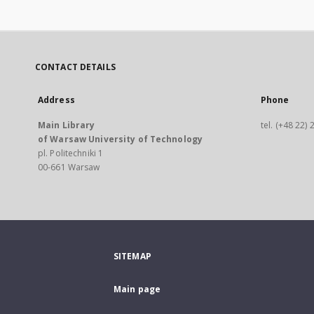
CONTACT DETAILS
Address
Phone
Main Library
tel. (+48 22)
of Warsaw University of Technology
pl. Politechniki 1
00-661 Warsaw
SITEMAP
Main page