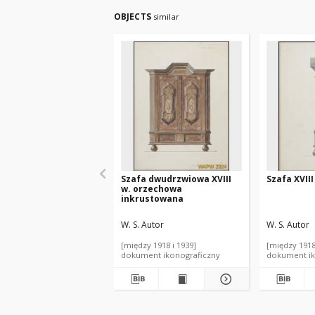
OBJECTS
similar
Szafa dwudrzwiowa XVIII
Szafa XVII
w. orzechowa
inkrustowana
W. S. Autor
W. S. Autor
[między 1918 i 1939]
[między 1918
dokument ikonograficzny
dokument ik