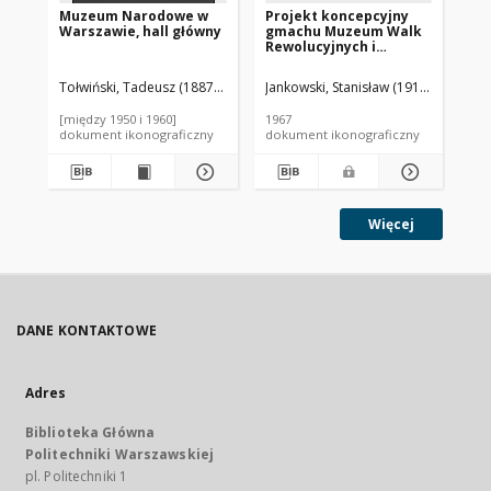
Muzeum Narodowe w
Projekt koncepcyjny
Pr
Warszawie, hall główny
gmachu Muzeum Walk
gm
Rewolucyjnych i
Re
Wyzwoleńczych w
Wy
Warszawie - Konkurs
Wa
Tołwiński, Tadeusz (1887-1951). Autor
Jankowski, Stanisław (1911-2002). Arc
Jan
SARP nr 392 : praca nr
SAR
111, nagroda
11
[między 1950 i 1960]
1967
196
równorzędna. Zdj. 1,
ró
dokument ikonograficzny
dokument ikonograficzny
dok
Rzuty poziomów -3.80,
Ma
-8.80
Więcej
DANE KONTAKTOWE
Adres
Biblioteka Główna
Politechniki Warszawskiej
pl. Politechniki 1