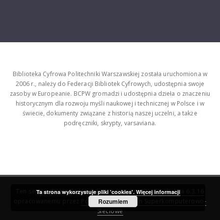
Biblioteka Cyfrowa Politechniki Warszawskiej została uruchomiona w
2006 r., należy do Federacji Bibliotek Cyfrowych, udostępnia swoje
zasoby w Europeanie. BCPW gromadzi i udostępnia dzieła o znaczeniu
historycznym dla rozwoju myśli naukowej i technicznej w Polsce i w
świecie, dokumenty związane z historią naszej uczelni, a także
podręczniki, skrypty, varsaviana.
Ten serwis działa dzięki oprogramowaniu
DInGO dLibra 6.3.16
Ta strona wykorzystuje pliki 'cookies'.
Więcej informacji
opracowanemu przez
Poznańskie Centrum Superkomputerowo-
Rozumiem
Sieciowe