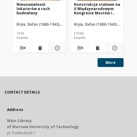
Nieusuwalność
Konstrukcje stalowe na
Mo
lokatorów a ruch
II Międzynarodowym
pr
budowlany
Kongresie Mostów i
Konstrukcyj
Inżynierskich w Berlinie
Bryła, Stefan (1886-1943). Autor
Bryła, Stefan (1886-1943). Autor
Bry
1936 r.
1934
[1936]
193
książka
książka
ksi
More
CONTACT DETAILS
Address
Main Library
of Warsaw University of Technology
pl. Politechniki 1