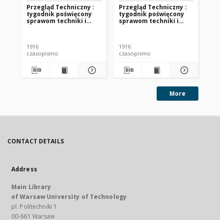
Przegląd Techniczny :
Przegląd Techniczny :
Pr
tygodnik poświęcony
tygodnik poświęcony
ty
sprawom techniki i
sprawom techniki i
sp
przemysłu 1916 nr 23-24
przemysłu 1916 nr 29-30
1916
1916
191
czasopismo
czasopismo
cz
More
CONTACT DETAILS
Address
Main Library
of Warsaw University of Technology
pl. Politechniki 1
00-661 Warsaw