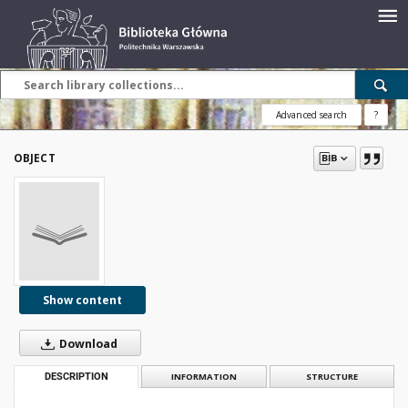
Advanced search
?
OBJECT
Show content
Download
DESCRIPTION
INFORMATION
STRUCTURE