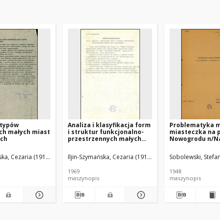
 typów
Analiza i klasyfikacja form
Problematyka 
ch małych miast
i struktur funkcjonalno-
miasteczka na 
ch
przestrzennych małych
Nowogrodu n/N
miast powiatowych
ska, Cezaria (1916-2007).
Iljin-Szymańska, Cezaria (1916-2007).
Sobolewski, Stefa
1969
1948
maszynopis
maszynopis