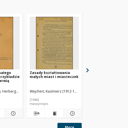
małego
Zasady kształtowania
Problematyka małeg
przykładzie
małych miast i miasteczek
miasteczka na przyk
arwią
Nowogrodu n/Narwią
n
Herberger, Bogusław
Wejchert, Kazimierz (1912-1993)
Sobolewski, Stefan.
Her
[1946]
1948
maszynopis
maszynopis
More