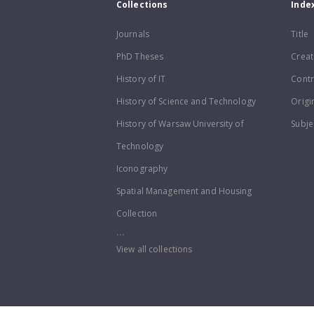
Collections
Inde
Journals
Title
PhD Theses
Creat
History of IT
Contr
History of Science and Technology
Origi
History of Warsaw University of
Subje
Technology
Iconography
Spatial Management and Housing
Collection
...
View all collections