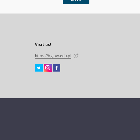
Visit us!
https://bg.pw.edu.pl