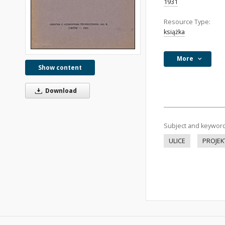
1931
Resource Type:
książka
More
Show content
Download
Subject and keywor
ULICE
PROJE