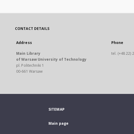
CONTACT DETAILS
Address
Phone
Main Library
tel. (+48 22)
of Warsaw University of Technology
pl. Politechniki 1
00-661 Warsaw
SITEMAP
Main page