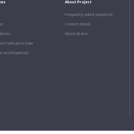
xes
About Project
Frequently asked questions
or
Contact details
ibutor
About dLibra
nal Publication Date
ct and Keywords