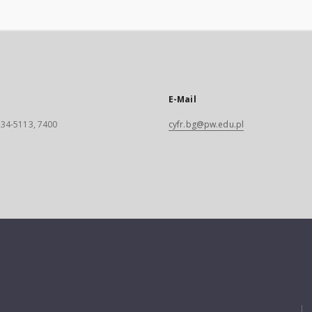
E-Mail
 234-5113, 7400
cyfr.bg@pw.edu.pl