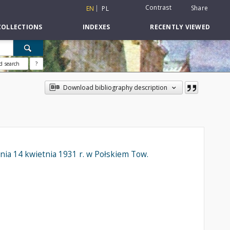
Contrast
Share
EN
PL
COLLECTIONS
INDEXES
RECENTLY VIEWED
d search
?
Download bibliography description
dnia 14 kwietnia 1931 r. w Połskiem Tow.