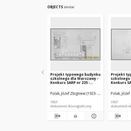
OBJECTS
similar
Projekt typowego budynku
Projekt t
szkolnego dla Warszawy -
szkolnego 
Konkurs SARP nr 235 :
Konkurs SA
praca nr 51, wyróżnienie II
praca nr 51
stopnia. Zdj. 2, Rzut
stopnia. Zdj
Polak, Józef Zbigniew (1923- ). Architekt
Polak, Józef
Brykalski
parteru
piętra
1957
1957
dokument ikonograficzny
dokument ik