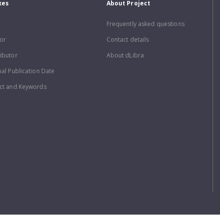
xes
About Project
Frequently asked questions
or
Contact details
ibutor
About dLibra
nal Publication Date
ct and Keywords