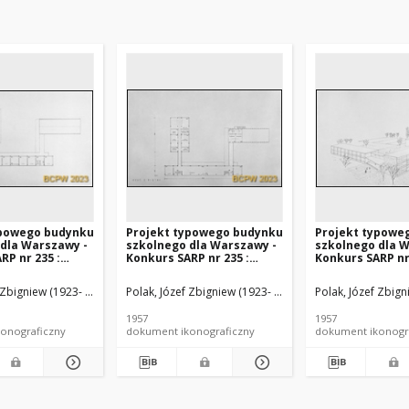
ypowego budynku
Projekt typowego budynku
Projekt typowe
dla Warszawy -
szkolnego dla Warszawy -
szkolnego dla 
RP nr 235 :
Konkurs SARP nr 235 :
Konkurs SARP nr 
, wyróżnienie II
praca nr 51, wyróżnienie II
praca nr 51, wyr
. 4, Rzut II
stopnia. Zdj. 3, Rzut I
stopnia. Zdj. 7,
 Zbigniew (1923- ). Architekt
, Stanisław (1914-1961). Architekt
Polak, Józef Zbigniew (1923- ). Architekt
Brykalski, Stanisław (1914-1961). Architekt
Zaborowska, Zofia. Architekt
Polak, Józef Zbigni
Bartoszewicz, I
Brykalski, Stan
Zaborows
piętra
Aksonometria
1957
1957
onograficzny
dokument ikonograficzny
dokument ikonogr