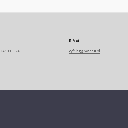
E-Mail
 234-5113, 7400
cyfr.bg@pw.edu.pl