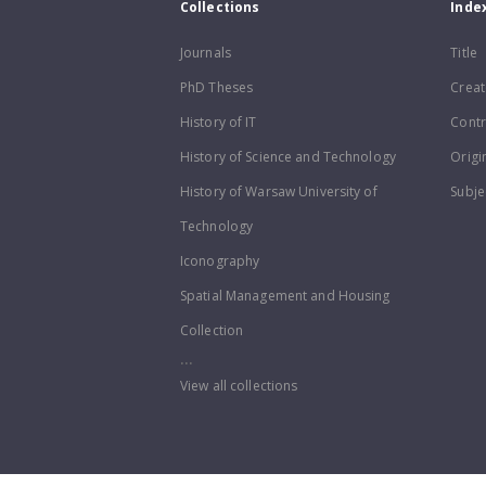
Collections
Inde
Journals
Title
PhD Theses
Creat
History of IT
Contr
History of Science and Technology
Origi
History of Warsaw University of
Subje
Technology
Iconography
Spatial Management and Housing
Collection
...
View all collections