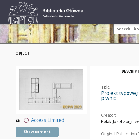
OBJECT
DESCRIPT
Title:
Projekt typowego
piwnic
Creator:
Access Limited
Polak, Józef Zbigniew
Show content
Original Publication 