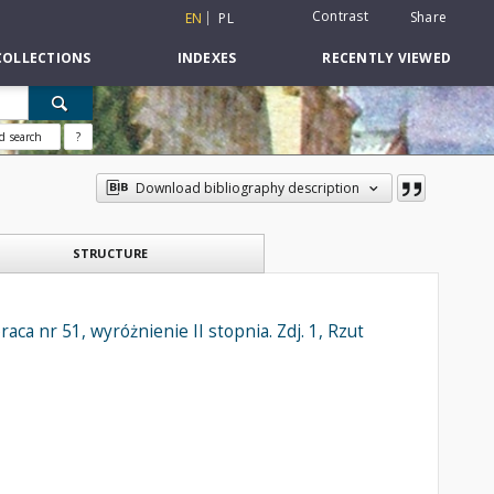
Contrast
Share
EN
PL
COLLECTIONS
INDEXES
RECENTLY VIEWED
d search
?
Download bibliography description
STRUCTURE
a nr 51, wyróżnienie II stopnia. Zdj. 1, Rzut