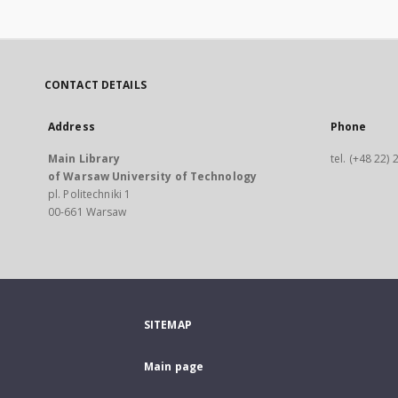
CONTACT DETAILS
Address
Phone
Main Library
tel. (+48 22)
of Warsaw University of Technology
pl. Politechniki 1
00-661 Warsaw
SITEMAP
Main page